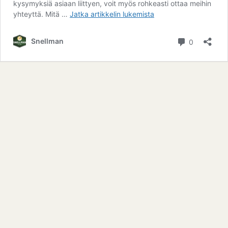
kysymyksiä asiaan liittyen, voit myös rohkeasti ottaa meihin
Viisi
yhteyttä. Mitä …
Jatka artikkelin
lukemista
kysymystä
vapaaporsituksesta
kommentt
Snellman
0