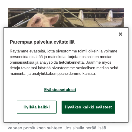
Parempaa palvelua evästeillä
Käytämme evästeitä, jotta sivustomme toimii oikein ja voimme
personoida sisältöä ja mainoksia, tarjota sosiaalisen median
ominaisuuksia ja analysoida tietoliikennettä. Jaamme myös
tietoja tavastasi käyttää sivustoamme sosiaalisen median sekä
mainonta- ja analytiikkakumppaneidemme kanssa.
Viisi kysymystä vapaaporsituksesta
Evästeasetukset
Eläinten hoitokäytäntöjen kehittäminen on meillä
pitkäjänteistä työtä. Meneillään oleva kehityshankkeemme,
vapaaporsitus, on käsitteenä ehkä tuntematon eikä avaudu
Hylkää kaikki
Hyväksy kaikki evästeet
kädenkäänteessä. Siksi kokosimme tähän muutaman
kysymyksen ja vastauksen, joilla haluamme avata mistä on
kyse ja mitä pitkän aikavälin suunnitelmia Snellmanilla on
vapaan porsituksen suhteen. Jos sinulla herää lisää