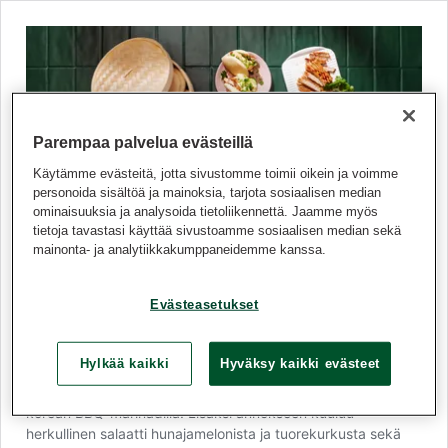
Parempaa palvelua evästeillä
Käytämme evästeitä, jotta sivustomme toimii oikein ja voimme
personoida sisältöä ja mainoksia, tarjota sosiaalisen median
ominaisuuksia ja analysoida tietoliikennettä. Jaamme myös
tietoja tavastasi käyttää sivustoamme sosiaalisen median sekä
mainonta- ja analytiikkakumppaneidemme kanssa.
Bao bun -sämpylät possulla
Evästeasetukset
Lähde makumatkalle Aasiaan – nämä bao bunit eli
taiwanilaiset täytetyt höyrysämpylät ovat kuin suoraan
Kaakkois-aasialaisesta katukeittiöstä! Pehmeän sämpylän
Hylkää kaikki
Hyväksy kaikki evästeet
väliin grillataan Snellmanin nopeita ja mureita fileepihvejä,
jotka on valmiiksi maustettu aasialaisiin ruokiin sopivasti
korean BBQ-marinadilla. Lisäksi annokseen kuuluu
herkullinen salaatti hunajamelonista ja tuorekurkusta sekä