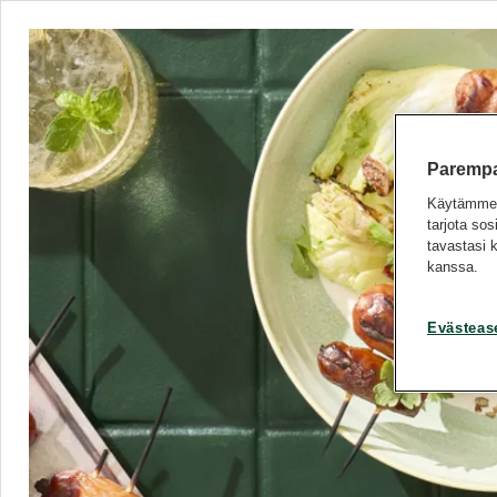
Parempaa
Käytämme e
tarjota so
tavastasi 
kanssa.
Evästeas