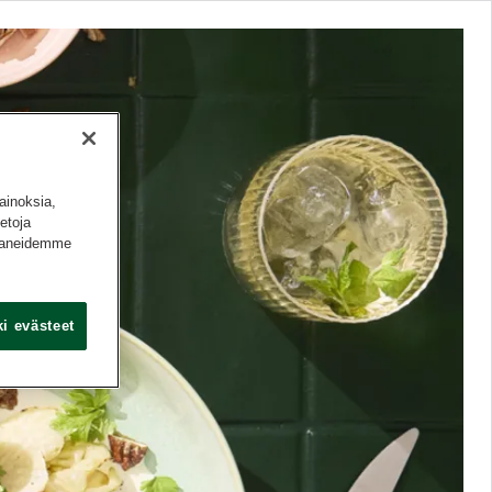
ainoksia,
etoja
ppaneidemme
i evästeet