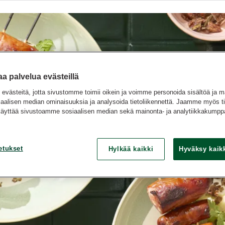
 palvelua evästeillä
västeitä, jotta sivustomme toimii oikein ja voimme personoida sisältöä ja m
siaalisen median ominaisuuksia ja analysoida tietoliikennettä. Jaamme myös ti
käyttää sivustoamme sosiaalisen median sekä mainonta- ja analytiikkakum
etukset
Hylkää kaikki
Hyväksy kaikk