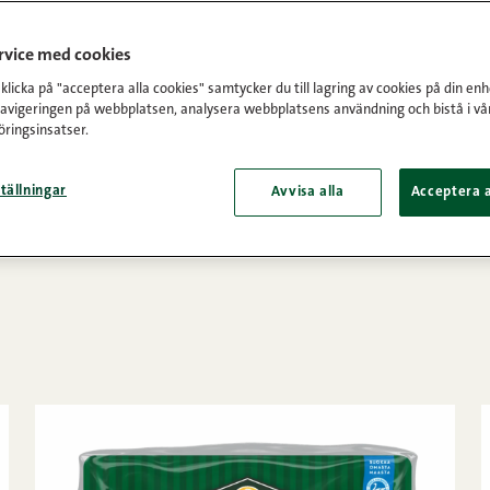
ar
ervice med cookies
licka på "acceptera alla cookies" samtycker du till lagring av cookies på din enh
navigeringen på webbplatsen, analysera webbplatsens användning och bistå i vå
ringsinsatser.
dande roll i den finländska matkulturen och har självkla
n. Vi vill nämligen att alla ska få möjlighet att välja en
tällningar
Avvisa alla
Acceptera a
ch mindre tillsatsämnen. Utan att bortse från en förstk