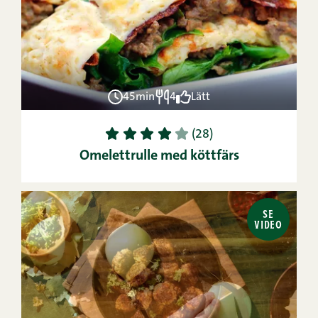
45min
4
Lätt
1
2
3
4
5
(28)
Omelettrulle med köttfärs
SE
VIDEO