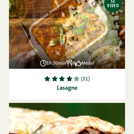
SE
VIDEO
1h 30min
8
Medel
1
2
3
4
5
(31)
Lasagne