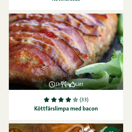
1h
4
Lätt
1
2
3
4
5
(33)
Köttfärslimpa med bacon