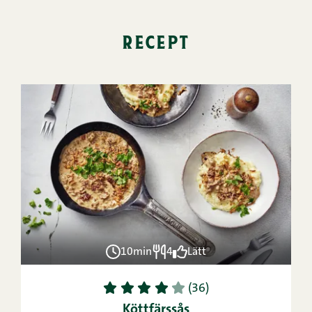
recept
10min
4
Lätt
1
2
3
4
5
(36)
Köttfärssås