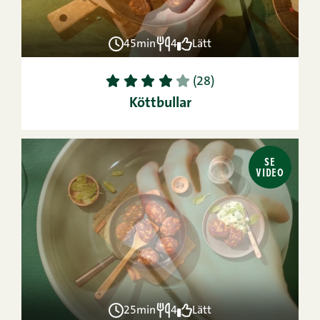
45min
4
Lätt
1
2
3
4
5
(28)
Köttbullar
SE
VIDEO
25min
4
Lätt