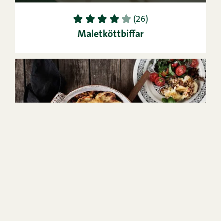
1
2
3
4
5
(26)
Maletköttbiffar
45min
6
Lätt
1
2
3
4
5
(26)
Potatismoslåda med malet kött