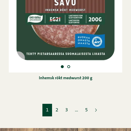
Inhemsk rökt medwurst 200 g
1
2
3
…
5