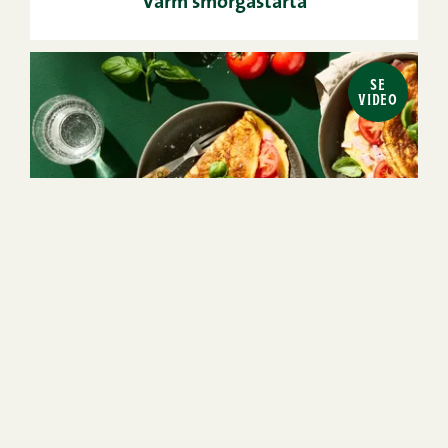
Varm smörgåstårta
SE
VIDEO
5min
2
Lätt
1
2
3
4
5
(13)
Omelett