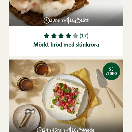
20min
10
Lätt
1
2
3
4
5
(17)
Mörkt bröd med skinkröra
SE
VIDEO
24h 45min
10
Medel