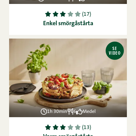
1
2
3
4
5
(17)
Enkel smörgåstårta
SE
VIDEO
1h 30min
6
Medel
1
2
3
4
5
(13)