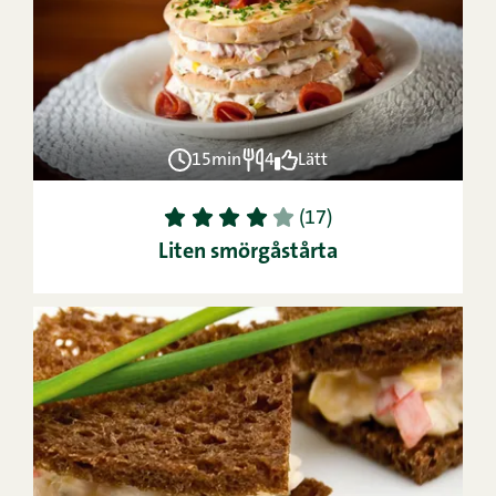
15min
4
Lätt
1
2
3
4
5
(17)
Liten smörgåstårta