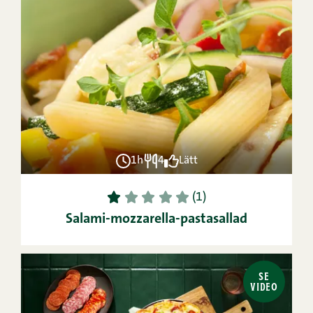
1h
4
Lätt
1
2
3
4
5
(1)
Salami-mozzarella-pastasallad
SE
VIDEO