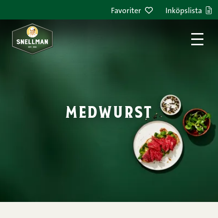
Hoppa till innehållet
Favoriter
Inköpslista
medwurst