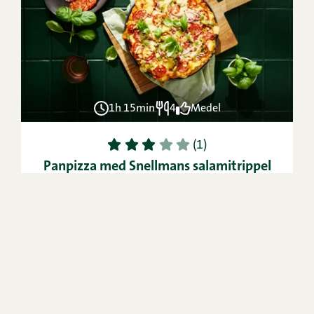
1h 15min
4
Medel
1
2
3
4
5
(1)
Panpizza med Snellmans salamitrippel
SE
VIDEO