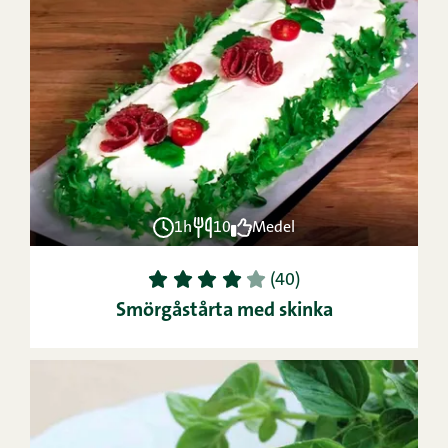
1h
10
Medel
1
2
3
4
5
(40)
Smörgåstårta med skinka