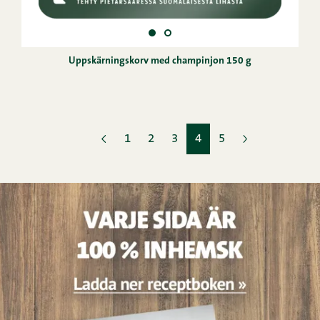
Uppskärningskorv med champinjon 150 g
1
2
3
4
5