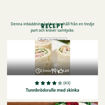
recept
15min
5
Lätt
1
2
3
4
5
(43)
Tunnbrödsrulle med skinka