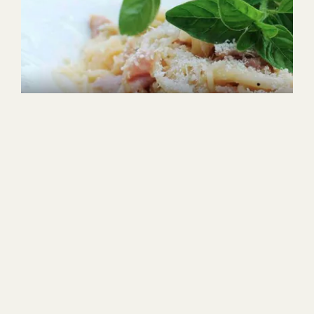
20min
4
Medel
1
2
3
4
5
(34)
Pasta carbonara
SE
VIDEO