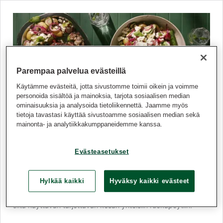
Parempaa palvelua evästeillä
Käytämme evästeitä, jotta sivustomme toimii oikein ja voimme
personoida sisältöä ja mainoksia, tarjota sosiaalisen median
ominaisuuksia ja analysoida tietoliikennettä. Jaamme myös
tietoja tavastasi käyttää sivustoamme sosiaalisen median sekä
mainonta- ja analytiikkakumppaneidemme kanssa.
Kinuskipossu
Evästeasetukset
Kinuskipossu on grilliherkku, jossa maltti palkitaan.
Snellmanin Maatiaispossun kasslerpala kypsyy epäsuoralla
lämmöllä pitkään mureaksi ja saa pintaansa makean
Hylkää kaikki
Hyväksy kaikki evästeet
kinuskikuorrutuksen. Paahdetut varhaisperunat ja raikkaat
pikkelikasvikset tuovat annokseen tasapainoa ja tekevät
siitä näyttävän tarjottavan kesän yhteisiin ruokapöytiin.