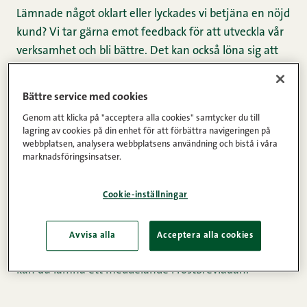
Lämnade något oklart eller lyckades vi betjäna en nöjd
kund? Vi tar gärna emot feedback för att utveckla vår
verksamhet och bli bättre. Det kan också löna sig att
ta en titt på ofta ställda frågor med svar i vår blogg.
Bättre service med cookies
Vill du veta mer om hur vi hanterar personuppgifter?
Genom att klicka på "acceptera alla cookies" samtycker du till
Bekanta dig med våra
principer för dataskydd.
lagring av cookies på din enhet för att förbättra navigeringen på
webbplatsen, analysera webbplatsens användning och bistå i våra
marknadsföringsinsatser.
ring oss
Cookie-inställningar
Telefonnumret till vår konsumentservice är 0290
067866 (lsa).
Avvisa alla
Acceptera alla cookies
Vi svarar måndag till fredag klockan 9–12. Övriga tider
kan du lämna ett meddelande i röstbrevlådan.