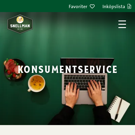
Hoppa till innehållet
Favoriter
Inköpslista
konsumentservice