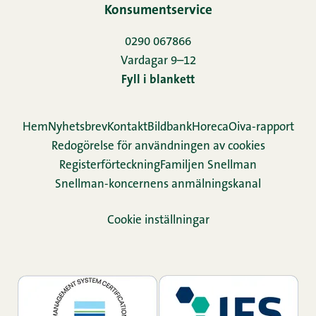
Konsumentservice
0290 067866
Vardagar 9–12
Fyll i blankett
Hem
Nyhetsbrev
Kontakt
Bildbank
Horeca
Oiva-rapport
Redogörelse för användningen av cookies
Re­gis­ter­för­teck­ning
Familjen Snellman
Snellman-koncernens anmälningskanal
Cookie inställningar