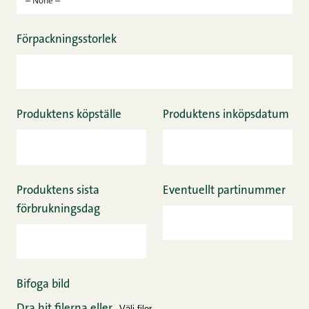
– None –
Förpackningsstorlek
Produktens köpställe
Produktens inköpsdatum
Produktens sista
Eventuellt partinummer
förbrukningsdag
Bifoga bild
Dra hit filerna eller
Välj filer