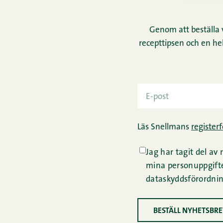
Genom att beställa 
recepttipsen och en hel
Läs Snellmans
re­gis­ter
Jag har tagit del av
mina personuppgifter
dataskyddsförordnin
BESTÄLL NYHETSBR