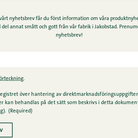
vårt nyhetsbrev får du först information om våra produktnyhe
 del annat smått och gott från vår fabrik i Jakobstad. Prenume
nyhetsbrev!
­för­teck­ning
.
 registret över hantering av direktmarknadsföringsuppgifter 
 kan behandlas på det sätt som beskrivs i detta dokument 
g).
(Required)
EV