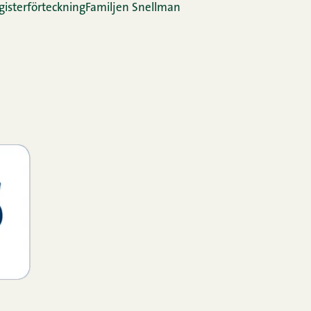
gis­ter­för­teck­ning
Familjen Snellman