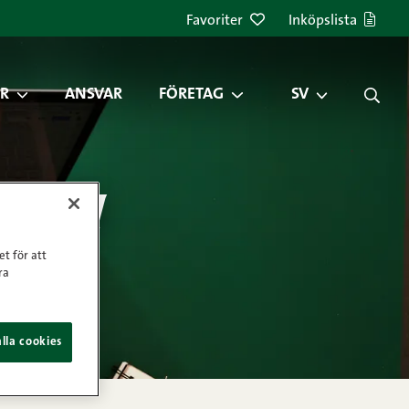
Favoriter
Inköpslista
R
ANSVAR
FÖRETAG
SV
sbrev
et för att
ra
lla cookies