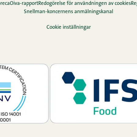
reca
Oiva-rapport
Redogörelse för användningen av cookies
Re­
Snellman-koncernens anmälningskanal
Cookie inställningar