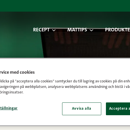
RECEPT
MATTIPS
PRODUKTE
äll vårt nyhet
ervice med cookies
licka på "acceptera alla cookies" samtycker du till lagring av cookies på din enh
navigeringen på webbplatsen, analysera webbplatsens användning och bistå i vå
ringsinsatser.
tällningar
Avvisa alla
Acceptera a