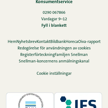
Konsumentservice
0290 067866
Vardagar 9–12
Fyll i blankett
Hem
Nyhetsbrev
Kontakt
Bildbank
Horeca
Oiva-rapport
Redogörelse för användningen av cookies
Re­gis­ter­för­teck­ning
Familjen Snellman
Snellman-koncernens anmälningskanal
Cookie inställningar