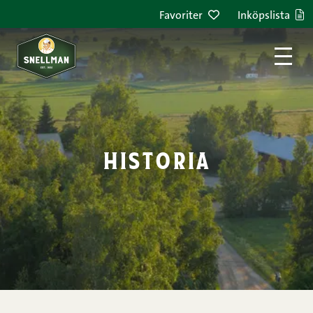
Hoppa till innehållet
Favoriter
Inköpslista
historia