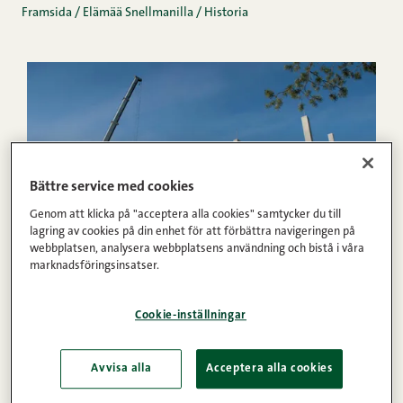
Framsida
/
Elämää Snellmanilla
/
Historia
Bättre service med cookies
Genom att klicka på "acceptera alla cookies" samtycker du till
lagring av cookies på din enhet för att förbättra navigeringen på
webbplatsen, analysera webbplatsens användning och bistå i våra
marknadsföringsinsatser.
Cookie-inställningar
04.05.2018
2000-talet – Från regional till
Avvisa alla
Acceptera alla cookies
rikstäckande aktör