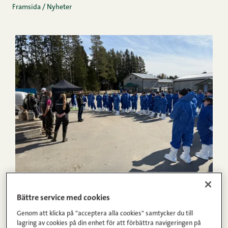
Framsida
/
Nyheter
Bättre service med cookies
21.04.2026
Genom att klicka på "acceptera alla cookies" samtycker du till
Viinamäkis gård öppnade sina dörrar för
lagring av cookies på din enhet för att förbättra navigeringen på