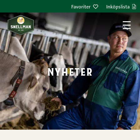
Hoppa till innehållet
Favoriter
Inköpslista
nyheter