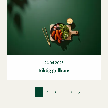
24.04.2025
Riktig grillkorv
1
2
3
…
7