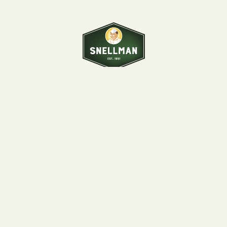
Snellman är ett familjeföretag i Jakobstad som har
tillverkat högklassiga kött- och charkprodukter i över
70 år.
Konsumentservice
0290 067866
Vardagar 9–12
Fyll i blankett