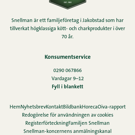
Snellman är ett familjeföretag i Jakobstad som har
tillverkat högklassiga kött- och charkprodukter i över
70 år.
Konsumentservice
0290 067866
Vardagar 9–12
Fyll i blankett
Hem
Nyhetsbrev
Kontakt
Bildbank
Horeca
Oiva-rapport
Redogörelse för användningen av cookies
Re­gis­ter­för­teck­ning
Familjen Snellman
Snellman-koncernens anmälningskanal