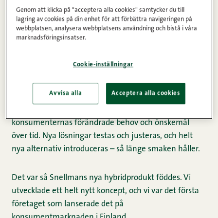
flesta är ändå resultatet av ett långsiktigt arbete och
Genom att klicka på "acceptera alla cookies" samtycker du till
förverkligandet av vår vision. Det var på det senare
lagring av cookies på din enhet för att förbättra navigeringen på
sättet som Herr Snellmans nya produkt,
malet
webbplatsen, analysera webbplatsens användning och bistå i våra
marknadsföringsinsatser.
nötkött och ärtfärs
, föddes.
Cookie-inställningar
Snellman-koncernens produktutveckling utgår alltid
från den bästa smakupplevelsen, i linje med vår vision.
Avvisa alla
Acceptera alla cookies
Som en del av vår konsumentcentrerade
verksamhetsmodell granskar produktutvecklingen
konsumenternas förändrade behov och önskemål
över tid. Nya lösningar testas och justeras, och helt
nya alternativ introduceras – så länge smaken håller.
Det var så Snellmans nya hybridprodukt föddes. Vi
utvecklade ett helt nytt koncept, och vi var det första
företaget som lanserade det på
konsumentmarknaden i Finland.