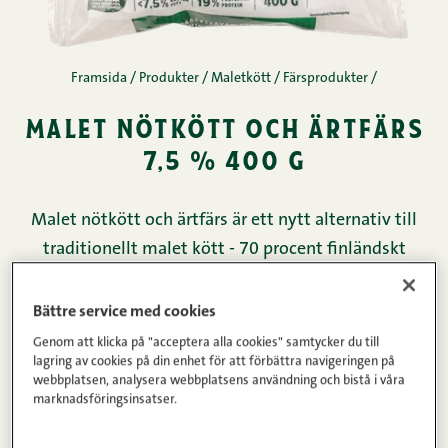
Framsida
/
Produkter
/
Maletkött
/
Färsprodukter
/
malet nötkött och ärtfärs
7,5 % 400 g
Malet nötkött och ärtfärs är ett nytt alternativ till
traditionellt malet kött - 70 procent finländskt
nötkött och 30 procent ärtfärs i samma
förpackning. Produkten är proteinrik, innehåller
Bättre service med cookies
endast 7,5 procent fett och passar till alla
Genom att klicka på "acceptera alla cookies" samtycker du till
lagring av cookies på din enhet för att förbättra navigeringen på
matlagning där du normalt använder malet kött -
webbplatsen, analysera webbplatsens användning och bistå i våra
allt från makaronilåda till såser och soppor. Malet
marknadsföringsinsatser.
nötkött och ärtfärs är ett enkelt sätt att öka