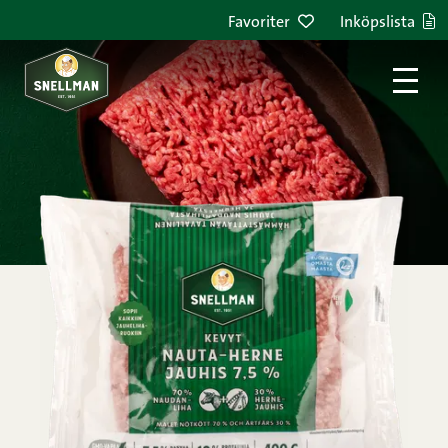
Hoppa till innehållet
Favoriter
Inköpslista