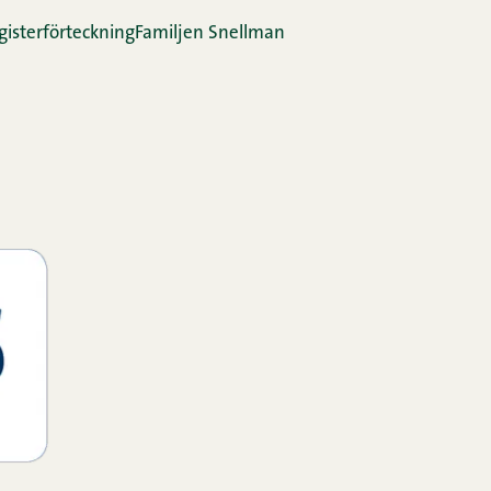
gis­ter­för­teck­ning
Familjen Snellman