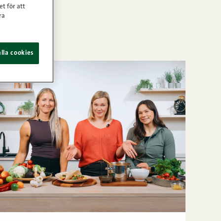
et för att
ra
lla cookies