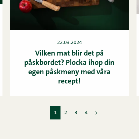
22.03.2024
Vilken mat blir det på
påskbordet? Plocka ihop din
egen påskmeny med våra
recept!
1
2
3
4