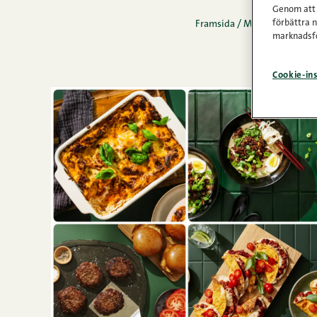
Genom att k
förbättra 
Framsida
/
Matinspiration
marknadsfö
Cookie-ins