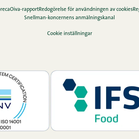
reca
Oiva-rapport
Redogörelse för användningen av cookies
Re­
Snellman-koncernens anmälningskanal
Cookie inställningar