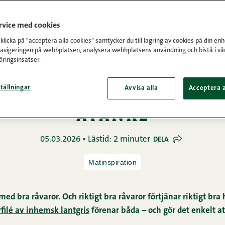
ervice med cookies
licka på "acceptera alla cookies" samtycker du till lagring av cookies på din enh
navigeringen på webbplatsen, analysera webbplatsens användning och bistå i vå
ringsinsatser.
Framsida
/
Premiumputsad, med kvaliteten i åtanke
umputsad, med kvalit
tällningar
Avvisa alla
Acceptera a
åtanke
05.03.2026 • Lästid: 2 minuter
DELA
Matinspiration
ed bra råvaror. Och riktigt bra råvaror förtjänar riktigt br
ilé av inhemsk lantgris
förenar båda – och gör det enkelt at