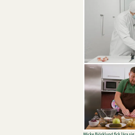
Micke Björklund fick lära sig