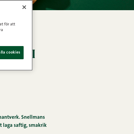
et för att
ra
eten i
lla cookies
a hantverk. Snellmans
t laga saftig, smakrik