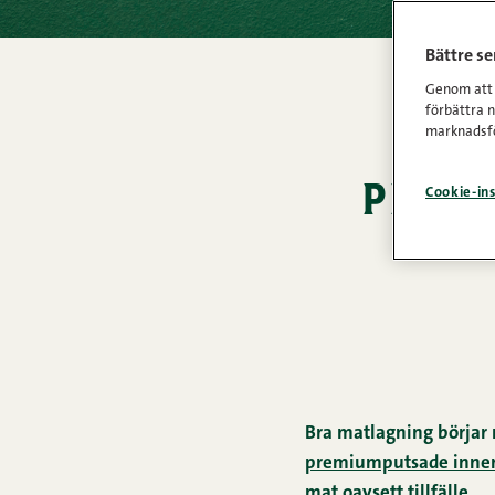
Bättre s
Genom att k
förbättra 
marknadsfö
premi
Cookie-ins
Bra matlagning börjar m
premiumputsade innerf
mat oavsett tillfälle.