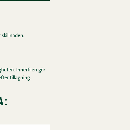
 skillnaden.
igheten. Innerfilén gör
fter tillagning.
a: