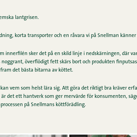
emska lantgrisen.
ning, korta transporter och en råvara vi på Snellman känner
 innerfilén sker det på en skild linje i nedskärningen, där var
noggrant, överflödigt fett skärs bort och produkten finputsas –
 fram det bästa bitarna av köttet.
 kan vem som helst lära sig. Att göra det riktigt bra kräver erf
oss är det ett hantverk som ger mervärde för konsumenten, sä
nprocessen på Snellmans köttförädling.