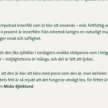
umputsad innerfilé som är klar att använda – mör, fettfattig
–3 procent är innerfilén från inhemsk lantgris en naturligt ma
ger smak och saftighet.
r den lika självklar i vardagens snabba stekpanna som i helg
tar – möjligheterna är många, och det är lätt att lyckas.
d, att den är klar att köra med precis som den är, man behöver
ets fett är så mjukt att det fungerar otroligt bra, för fettet 
en
Micke Björklund
.