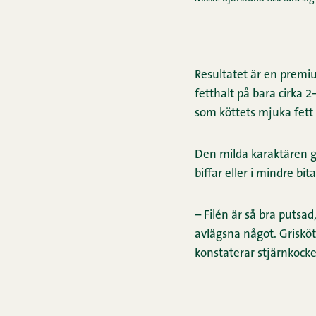
Resultatet är en premi
fetthalt på bara cirka 2
som köttets mjuka fett 
Den milda karaktären gö
biffar eller i mindre bi
– Filén är så bra putsa
avlägsna något. Griskött
konstaterar stjärnkock