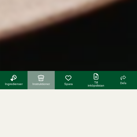
Till
Dela
Ingredienser
Instruktioner
Spara
inköpslistan
fler recept