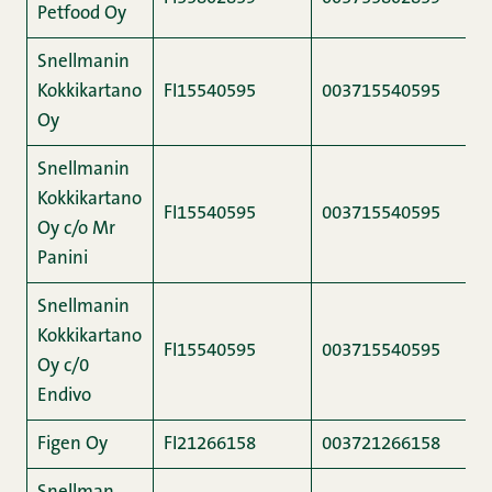
Petfood Oy
Snellmanin
Kokkikartano
FI15540595
003715540595
0
Oy
Snellmanin
Kokkikartano
FI15540595
003715540595
0
Oy c/o Mr
Panini
Snellmanin
Kokkikartano
FI15540595
003715540595
0
Oy c/0
Endivo
Figen Oy
FI21266158
003721266158
0