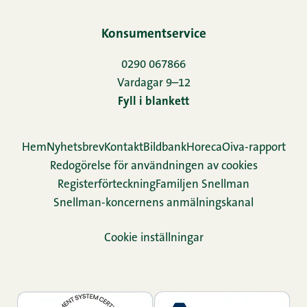
Konsumentservice
0290 067866
Vardagar 9–12
Fyll i blankett
Hem
Nyhetsbrev
Kontakt
Bildbank
Horeca
Oiva-rapport
Redogörelse för användningen av cookies
Re­gis­ter­för­teck­ning
Familjen Snellman
Snellman-koncernens anmälningskanal
Cookie inställningar