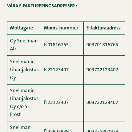
VÅRA E-FAKTURERINGSADRESSER :
Mottagare
Moms-num
mer
E-fakturaadress
Oy Snellman
FI01816765
003701816765
0
Ab
Snellmanin
Lihanjalostus
FI22123407
003722123407
0
Oy
Snellmanin
Lihanjalostus
FI22123407
003722123407
0
Oy c/o S-
Frost
Snellman
FI35802839
003735802839
0