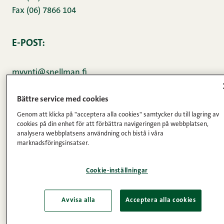
Fax (06) 7866 104
E-POST:
myynti@snellman.fi
Bättre service med cookies
konsumentservice
Genom att klicka på "acceptera alla cookies" samtycker du till lagring av
cookies på din enhet för att förbättra navigeringen på webbplatsen,
analysera webbplatsens användning och bistå i våra
Vardagar 9–12,
marknadsföringsinsatser.
0290 067866 (lsa)
Cookie-inställningar
E-POST:
Avvisa alla
Acceptera alla cookies
herra.snellman@snellman.fi