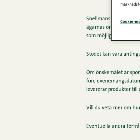
marknadsfö
Snellmans Köttförädlin
Cookie-ins
ägarnas önskemål. Smås
som möjligt.
Stödet kan vara antinge
Om önskemålet är sponsr
före evenemangsdatumet
levererar produkter till
Vill du veta mer om hu
Eventuella andra förfrå