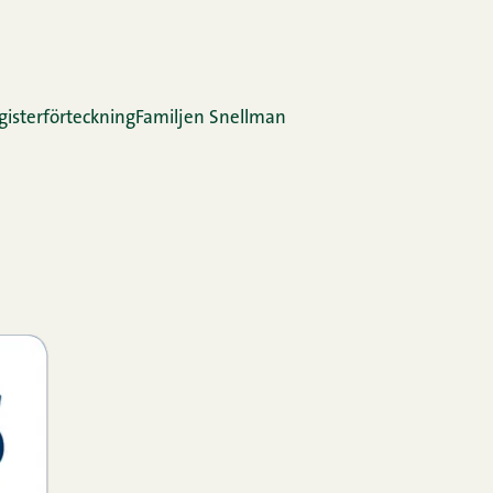
gis­ter­för­teck­ning
Familjen Snellman