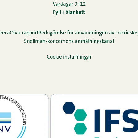
Vardagar 9–12
Fyll i blankett
reca
Oiva-rapport
Redogörelse för användningen av cookies
Re­
Snellman-koncernens anmälningskanal
Cookie inställningar