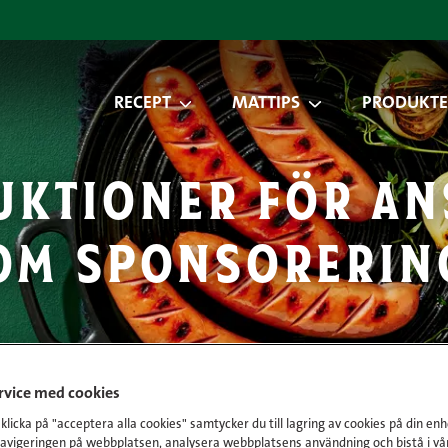
RECEPT
MATTIPS
PRODUKTE
uktioner för a
om sponsorerin
ervice med cookies
licka på "acceptera alla cookies" samtycker du till lagring av cookies på din enh
navigeringen på webbplatsen, analysera webbplatsens användning och bistå i vå