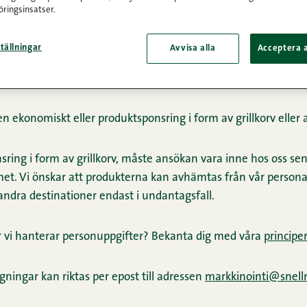
ringsinsatser.
g understöder barns och ungdomars välbefinnande i vårt när
tällningar
Avvisa alla
Acceptera a
kaliga understöd delas ut för att de budgeterade medlen ska
n ekonomiskt eller produktsponsring i form av grillkorv eller 
ing i form av grillkorv, måste ansökan vara inne hos oss sen
. Vi önskar att produkterna kan avhämtas från vår personalb
 andra destinationer endast i undantagsfall.
r vi hanterar personuppgifter? Bekanta dig med våra
principe
gningar kan riktas per epost till adressen
markkinointi@snell