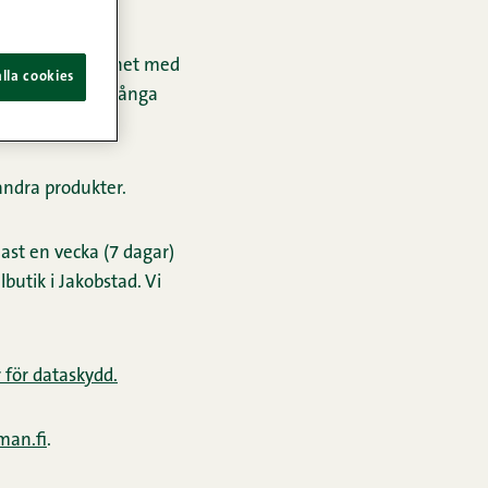
område, i enlighet med
lla cookies
 räcka till så många
andra produkter.
ast en vecka (7 dagar)
utik i Jakobstad. Vi
r för dataskydd.
man.fi
.