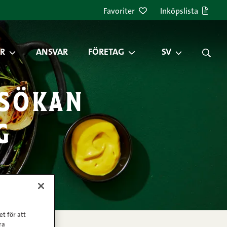
Favoriter
Inköpslista
R
ANSVAR
FÖRETAG
SV
nsökan
g
et för att
ra