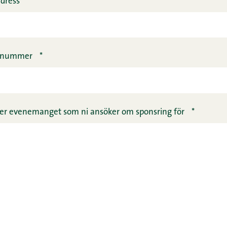
dress
*
onnummer
*
eller evenemanget som ni ansöker om sponsring för
*