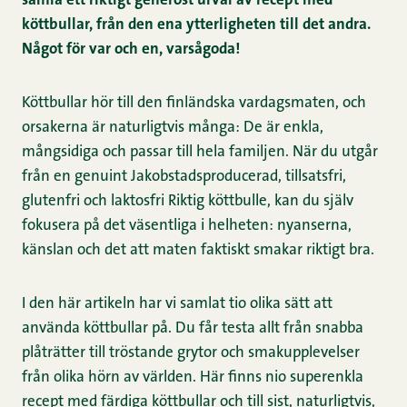
samla ett riktigt generöst urval av recept med
köttbullar, från den ena ytterligheten till det andra.
Något för var och en, varsågoda!
Köttbullar hör till den finländska vardagsmaten, och
orsakerna är naturligtvis många: De är enkla,
mångsidiga och passar till hela familjen. När du utgår
från en genuint Jakobstadsproducerad, tillsatsfri,
glutenfri och laktosfri Riktig köttbulle, kan du själv
fokusera på det väsentliga i helheten: nyanserna,
känslan och det att maten faktiskt smakar riktigt bra.
I den här artikeln har vi samlat tio olika sätt att
använda köttbullar på. Du får testa allt från snabba
plåt­rätter till tröstande grytor och smakupplevelser
från olika hörn av världen. Här finns nio superenkla
recept med färdiga köttbullar och till sist, naturligtvis,