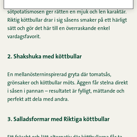
svänger du ihop på ett ögonblick och den ugnsrostade
sötpotatismosen ger rätten en mjuk och len karaktär.
Riktig köttbullar drar i sig såsens smaker på ett härligt
sätt och gör det här till en överraskande enkel
vardagsfavorit.
2. Shakshuka med köttbullar
En mellanösterninspirerad gryta där tomatsås,
grönsaker och köttbullar möts. Äggen får stelna direkt
i såsen i pannan – resultatet är fylligt, mättande och
perfekt att dela med andra.
3. Salladsformar med Riktiga köttbullar