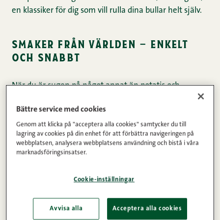
en klassiker för dig som vill rulla dina bullar helt själv.
smaker från världen – enkelt
och snabbt
När du är sugen på något annat än potatis och
brunsås, liksom. Mitt i vardagslunken kan det räcka
Bättre service med cookies
med en liten och enkel twist. I dessa recept får de
Genom att klicka på "acceptera alla cookies" samtycker du till
välbekanta köttbullarna en ny roll i det koreanska,
lagring av cookies på din enhet för att förbättra navigeringen på
asiatiska och mellanösterninspirerade köket – och det
webbplatsen, analysera webbplatsens användning och bistå i våra
går förvånandsvärt enkelt och snabbt!
marknadsföringsinsatser.
Cookie-inställningar
1. Koreanska köttbullar och batatmos
Avvisa alla
Acceptera alla cookies
En söt, het och ljuvligt klibbig helhet. Gochujangsåsen