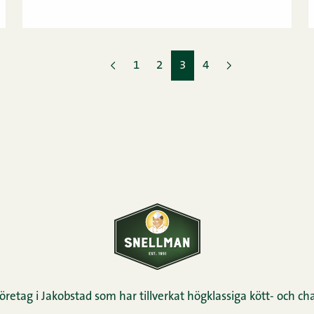
1
2
3
4
öretag i Jakobstad som har tillverkat högklassiga kött- och cha