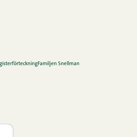
gis­ter­för­teck­ning
Familjen Snellman