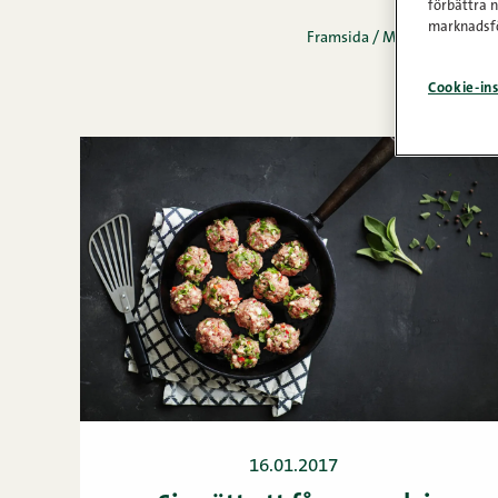
förbättra 
marknadsfö
Framsida
/
Matinspiration
/
Cookie-ins
16.01.2017