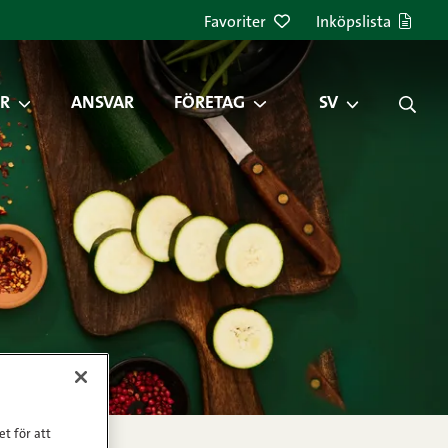
Favoriter
Inköpslista
R
ANSVAR
FÖRETAG
SV
et för att