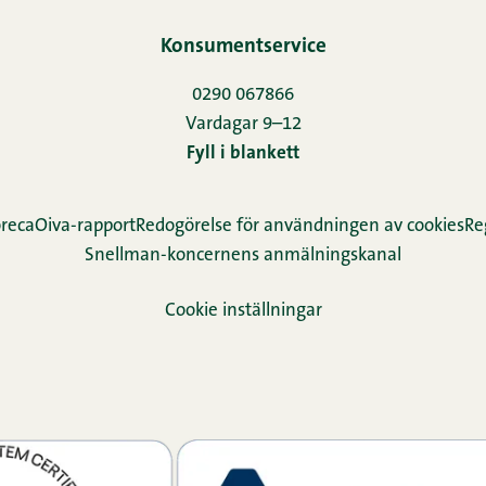
Konsumentservice
0290 067866
Vardagar 9–12
Fyll i blankett
reca
Oiva-rapport
Redogörelse för användningen av cookies
Re­
Snellman-koncernens anmälningskanal
Cookie inställningar