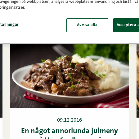
navigeringen på webbplatsen, analysera webbplatsens användning och bistå i vå
ringsinsatser.
Sida 3
tällningar
Avvisa alla
Acceptera a
09.12.2016
En något annorlunda julmeny