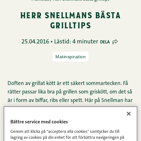
herr snellmans bästa
grilltips
25.04.2016 • Lästid: 4 minuter
DELA
Matinspiration
Doften av grillat kött är ett säkert sommartecken. Få
rätter passar lika bra på grillen som griskött, om det så
är i form av biffar, ribs eller spett. Här på Snellman har
vi ett brett utbud av grisköttsprodukter. Produkterna
görs av vår alldeles egen lantgris. Lantgrisen föds upp
Bättre service med cookies
på våra familjegårdar och matas med foder, som inte
Genom att klicka på "acceptera alla cookies" samtycker du till
genmodifierats (
läs mer om lantgrisen här
).
lagring av cookies på din enhet för att förbättra navigeringen på