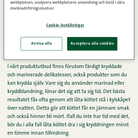
webbplatsen, analysera webbplatsens användning och bistå i våra
marknadsföringsinsatser.
Att grilla griskött behöver inte vara svårt. Genom att
följa de enkla tipsen i det här blogginlägget, kan också
Cookie-inställningar
du grilla som en riktig grillmästare!
Avvisa alla
Acceptera alla cookies
Kryddning
I vårt produktutbud finns förutom färdigt kryddade
och marinerade delikatesser, också produkter som du
kan krydda själv. Vare sig du använder marinad eller
kryddblandning, lönar det sig att ta sig tid. Det bästa
resultatet fås ofta genom att låta köttet stå i kylskåpet
över natten. Detta gör att köttet får en jämnare smak
och också hinner bli mört. Ifall du inte har tid med det,
bör du i alla fall låta köttet dra i sig kryddningen minst
en timme innan tillredning.