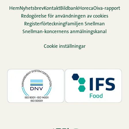
Hem
Nyhetsbrev
Kontakt
Bildbank
Horeca
Oiva-rapport
Redogörelse för användningen av cookies
Re­gis­ter­för­teck­ning
Familjen Snellman
Snellman-koncernens anmälningskanal
Cookie inställningar
TikTok
Facebook
Instagram
LinkedIn
YouTube