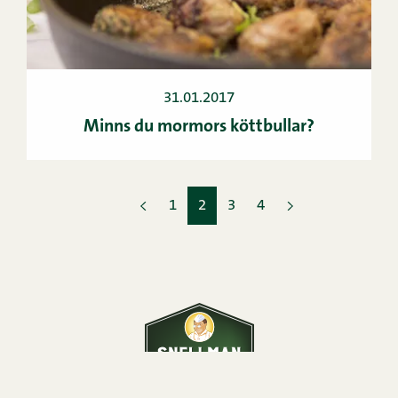
31.01.2017
Minns du mormors köttbullar?
1
2
3
4