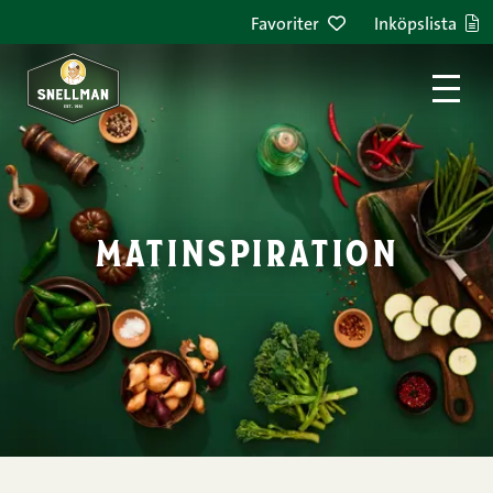
Hoppa till innehållet
Favoriter
Inköpslista
matinspiration