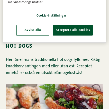
bra som hot dog-korv. För att underlätta ditt val
marknadsföringsinsatser.
bestämde vi oss för att samla ihop Herr Snellmans
bästa hot dog-recept här nedan. Sedan är det bara att
Cookie-inställningar
börja prova!
Avvisa alla
Acceptera alla cookies
herr snellmans traditionella
hot dogs
Herr Snellmans traditionella hot dogs
fylls med Riktig
knackkorv antingen med eller utan
ost
. Receptet
innehåller också en utsökt blåmögelostsås!