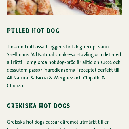
pulled hot dog
Tinskun keittiössä bloggens hot dog-recept
vann
Snellmans ”All Natural smakresa”-tävling och det med
all rätt! Hemgjorda hot dog-bröd är alltid en succé och
dessutom passar ingredienserna i receptet perfekt till
All Natural Salsiccia & Merguez och Chipotle &
Chorizo.
grekiska hot dogs
Grekiska hot dogs
passar däremot utmärkt till en