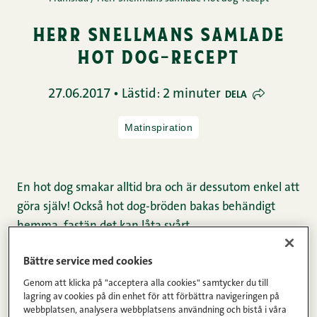
herr snellmans samlade
hot dog-recept
27.06.2017 • Lästid: 2 minuter
DELA
Matinspiration
En hot dog smakar alltid bra och är dessutom enkel att
göra själv! Också hot dog-bröden bakas behändigt
hemma, fastän det kan låta svårt.
Bättre service med cookies
Hot dogs består alltså av hot dog-bröd och någon
Genom att klicka på "acceptera alla cookies" samtycker du till
delikat fyllning. Herr Snellman erbjuder Riktiga
lagring av cookies på din enhet för att förbättra navigeringen på
knackkorvar och All Natural-korvar som båda passar
webbplatsen, analysera webbplatsens användning och bistå i våra