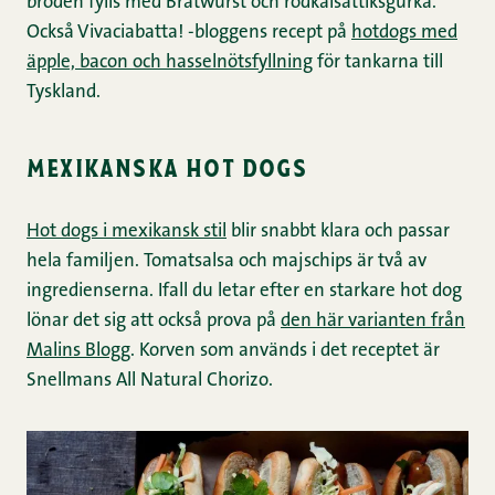
bröden fylls med Bratwurst och rödkålsättiksgurka.
Också Vivaciabatta! -bloggens recept på
hotdogs med
äpple, bacon och hasselnötsfyllning
för tankarna till
Tyskland.
mexikanska hot dogs
Hot dogs i mexikansk stil
blir snabbt klara och passar
hela familjen. Tomatsalsa och majschips är två av
ingredienserna. Ifall du letar efter en starkare hot dog
lönar det sig att också prova på
den här varianten från
Malins Blogg
. Korven som används i det receptet är
Snellmans All Natural Chorizo.