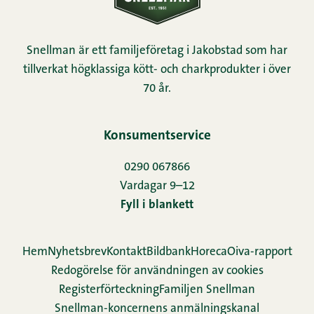
Snellman är ett familjeföretag i Jakobstad som har
tillverkat högklassiga kött- och charkprodukter i över
70 år.
Konsumentservice
0290 067866
Vardagar 9–12
Fyll i blankett
Hem
Nyhetsbrev
Kontakt
Bildbank
Horeca
Oiva-rapport
Redogörelse för användningen av cookies
Re­gis­ter­för­teck­ning
Familjen Snellman
Snellman-koncernens anmälningskanal