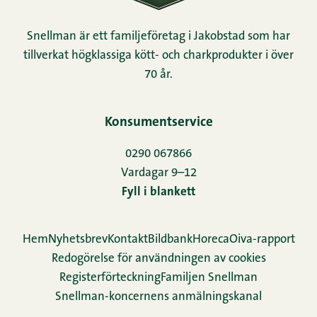
Snellman är ett familjeföretag i Jakobstad som har
tillverkat högklassiga kött- och charkprodukter i över
70 år.
Konsumentservice
0290 067866
Vardagar 9–12
Fyll i blankett
Hem
Nyhetsbrev
Kontakt
Bildbank
Horeca
Oiva-rapport
Redogörelse för användningen av cookies
Re­gis­ter­för­teck­ning
Familjen Snellman
Snellman-koncernens anmälningskanal