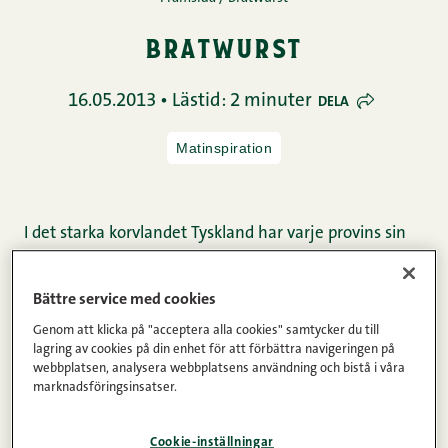
bratwurst
16.05.2013 • Lästid: 2 minuter
DELA
Matinspiration
I det starka korvlandet Tyskland har varje provins sin
egen bratwurst. Storleken, sammansättningen och
kryddningen varierar och det finns nästan femtio olika
Bättre service med cookies
alternativ. Bratwursten är en matkorv som endera är
Genom att klicka på "acceptera alla cookies" samtycker du till
rå eller färdigkokt. Vid tillverkningen av Bratwurst
lagring av cookies på din enhet för att förbättra navigeringen på
används vanligen griskött som kryddas med örter, lök
webbplatsen, analysera webbplatsens användning och bistå i våra
marknadsföringsinsatser.
och salt. I Tyskland är bratwursten starkare kryddad än
hos oss i Finland.
Cookie-inställningar