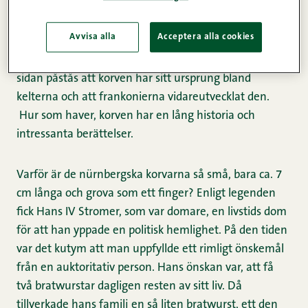
Någon noggrann uppgift om bratwurstens tillkomst
Avvisa alla
Acceptera alla cookies
finns inte. I Thyringen finns material, där denna
berömda korv finns omnämnd redan år 1404. Å andra
sidan påstås att korven har sitt ursprung bland
kelterna och att frankonierna vidareutvecklat den.
Hur som haver, korven har en lång historia och
intressanta berättelser.
Varför är de nürnbergska korvarna så små, bara ca. 7
cm långa och grova som ett finger? Enligt legenden
fick Hans IV Stromer, som var domare, en livstids dom
för att han yppade en politisk hemlighet. På den tiden
var det kutym att man uppfyllde ett rimligt önskemål
från en auktoritativ person. Hans önskan var, att få
två bratwurstar dagligen resten av sitt liv. Då
tillverkade hans familj en så liten bratwurst, ett den