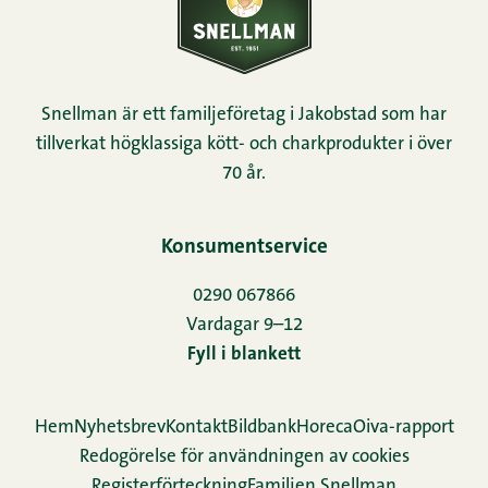
Snellman är ett familjeföretag i Jakobstad som har
tillverkat högklassiga kött- och charkprodukter i över
70 år.
Konsumentservice
0290 067866
Vardagar 9–12
Fyll i blankett
Hem
Nyhetsbrev
Kontakt
Bildbank
Horeca
Oiva-rapport
Redogörelse för användningen av cookies
Re­gis­ter­för­teck­ning
Familjen Snellman