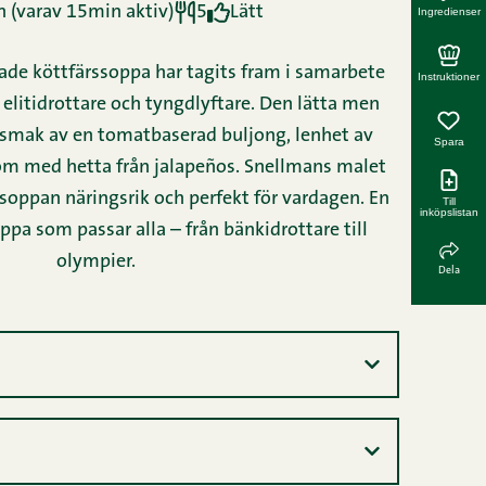
 (varav 15min aktiv)
5
Lätt
Ingredienser
de köttfärssoppa har tagits fram i samarbete
Instruktioner
elitidrottare och tyngdlyftare. Den lätta men
smak av en tomatbaserad buljong, lenhet av
Spara
om med hetta från jalapeños. Snellmans malet
 soppan näringsrik och perfekt för vardagen. En
Till
inköpslistan
pa som passar alla – från bänkidrottare till
olympier.
Dela