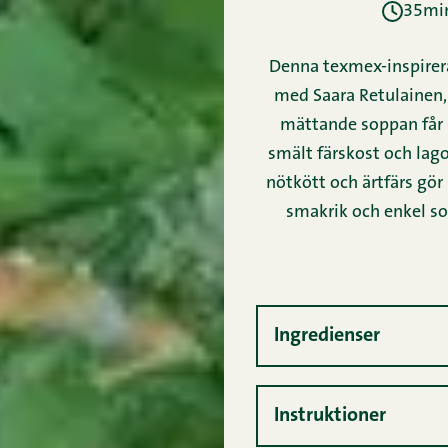
35min
Denna texmex-inspirera
med Saara Retulainen, 
mättande soppan får 
smält färskost och lag
nötkött och ärtfärs gör
smakrik och enkel sop
Ingredienser
Instruktioner