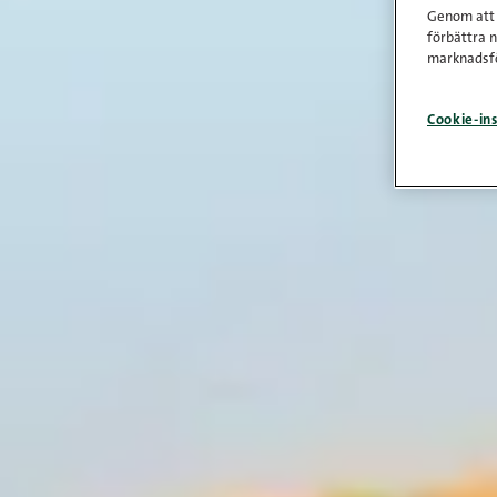
Genom att k
förbättra 
marknadsfö
Cookie-ins