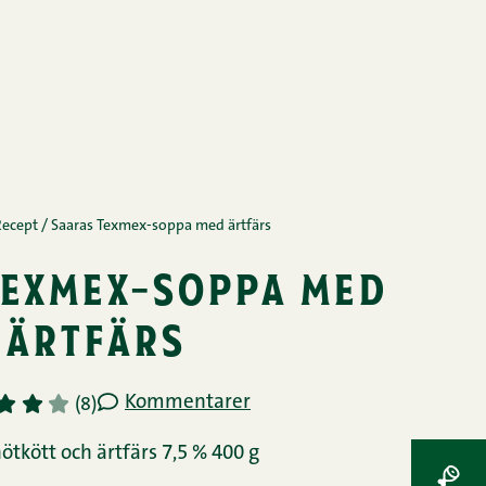
Recept
/
Saaras Texmex-soppa med ärtfärs
texmex-soppa med
ärtfärs
Kommentarer
3
4
5
(8)
ötkött och ärtfärs 7,5 % 400 g