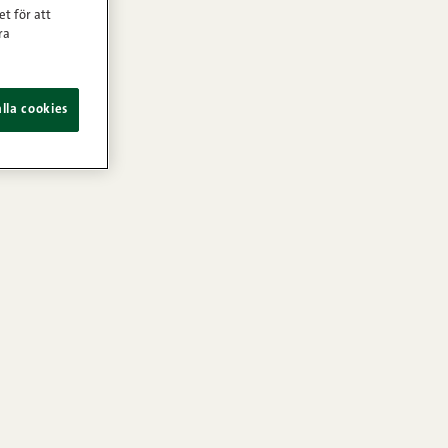
et för att
ra
lla cookies