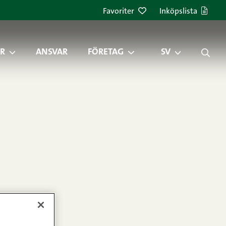
Favoriter
Inköpslista
R
ANSVAR
FÖRETAG
SV