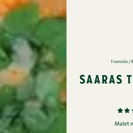
Framsida
/
saaras 
1
2
Malet n