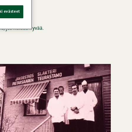
ki evästeet
se, jos haluaa hyvää.