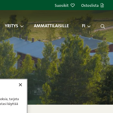
Suosikit
Ostoslista
YRITYS
AMMATTILAISILLE
FI
oksia, tarjota
stasi käyttää