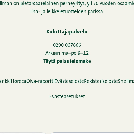
llman on pietarsaarelainen perheyritys, yli 70 vuoden osaamis
liha- ja leikkeletuotteiden parissa.
Kuluttajapalvelu
0290 067866
Arkisin ma–pe 9–12
Täytä palautelomake
ankki
Horeca
Oiva-raportti
Evästeseloste
Rekisteriseloste
Snellm
Evästeasetukset