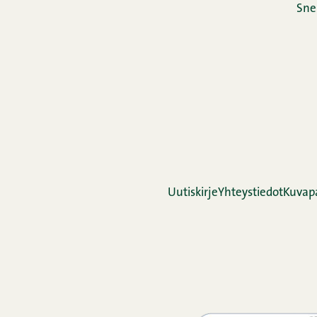
Sne
Uutiskirje
Yhteystiedot
Kuvap