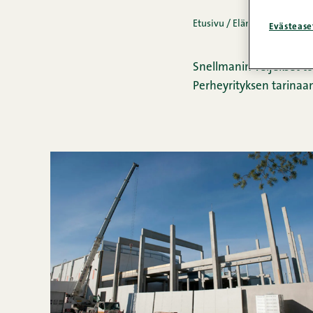
Etusivu
/
Elämää Snellmanil
Evästease
Snellmanin veljekset to
Perheyrityksen tarinaa