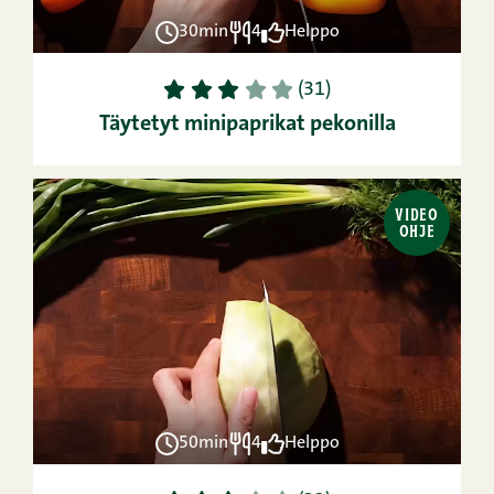
30min
4
Helppo
1
2
3
4
5
(31)
Täytetyt minipaprikat pekonilla
VIDEO
OHJE
50min
4
Helppo