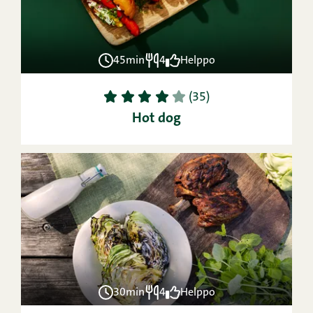
45min
4
Helppo
1
2
3
4
5
(35)
Hot dog
30min
4
Helppo