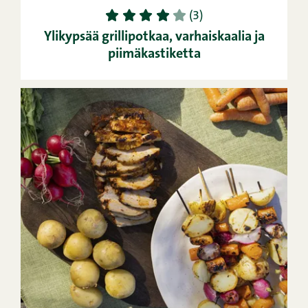
1
2
3
4
5
(3)
Ylikypsää grillipotkaa, varhaiskaalia ja
piimäkastiketta