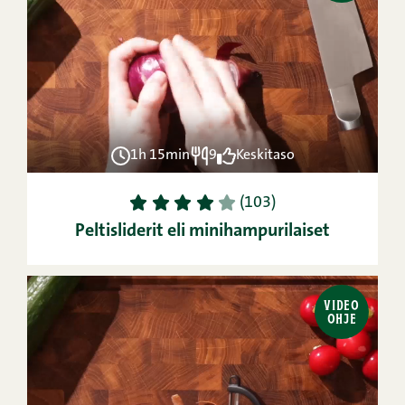
1h 15min
9
Keskitaso
1
2
3
4
5
(103)
Peltisliderit eli minihampurilaiset
VIDEO
OHJE