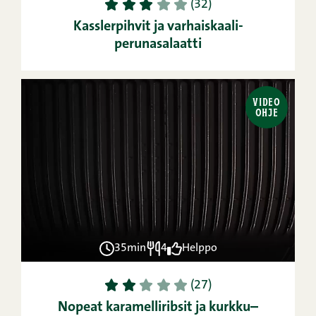
1
2
3
4
5
(32)
Kasslerpihvit ja varhaiskaali-
perunasalaatti
VIDEO
OHJE
35min
4
Helppo
1
2
3
4
5
(27)
Nopeat karamelliribsit ja kurkku–