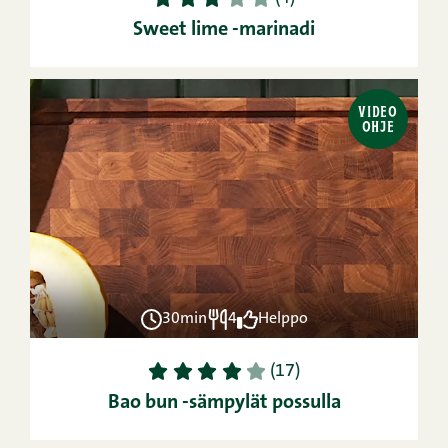
Sweet lime -marinadi
VIDEO
OHJE
30min
4
Helppo
1
2
3
4
5
(17)
Bao bun -sämpylät possulla