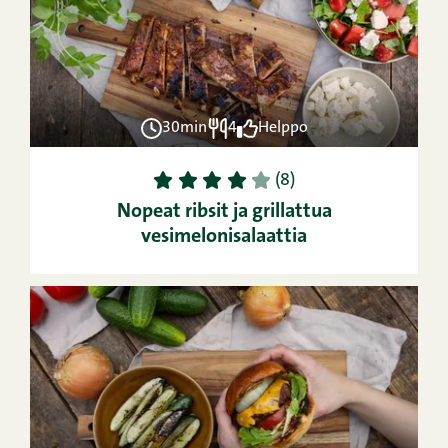
30min
4
Helppo
1
2
3
4
5
(8)
Nopeat ribsit ja grillattua
vesimelonisalaattia