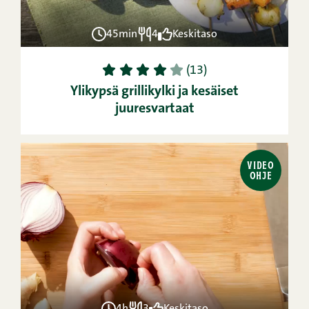
45min
4
Keskitaso
1
2
3
4
5
(13)
Ylikypsä grillikylki ja kesäiset
juuresvartaat
VIDEO
OHJE
4h
3
Keskitaso