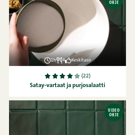
OHJE
1h
4
Keskitaso
1
2
3
4
5
(22)
Satay-vartaat ja purjosalaatti
VIDEO
OHJE