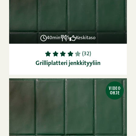
40min
5
Keskitaso
1
2
3
4
5
(32)
Grilliplatteri jenkkityyliin
VIDEO
OHJE