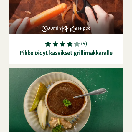
30min
4
Helppo
1
2
3
4
5
(5)
Pikkelöidyt kasvikset grillimakkaralle