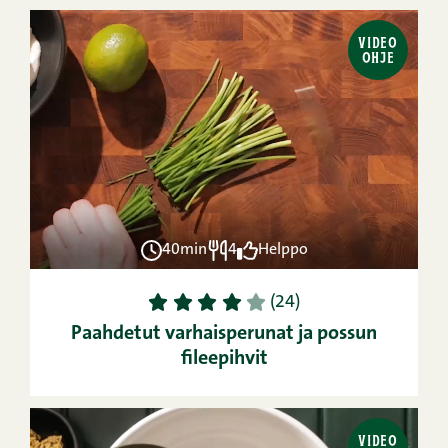
VIDEO
OHJE
40min
4
Helppo
1
2
3
4
5
(24)
Paahdetut varhaisperunat ja possun
fileepihvit
VIDEO