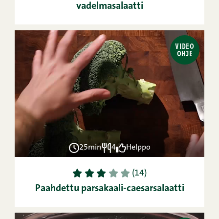
vadelmasalaatti
VIDEO
OHJE
25min
4
Helppo
1
2
3
4
5
(14)
Paahdettu parsakaali-caesarsalaatti