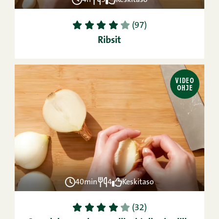
1
2
3
4
5
(97)
Ribsit
VIDEO
OHJE
40min
4
Keskitaso
1
2
3
4
5
(32)