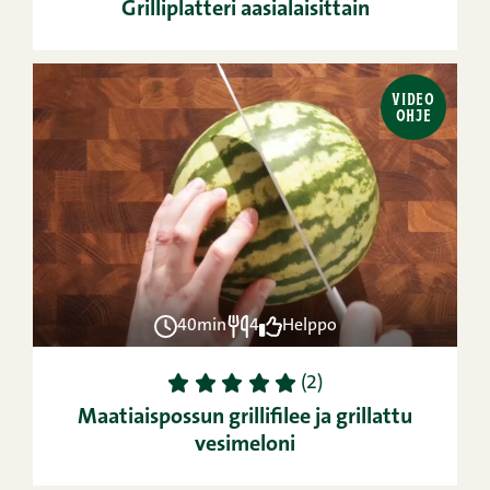
Grilliplatteri aasialaisittain
VIDEO
OHJE
40min
4
Helppo
1
2
3
4
5
(2)
Maatiaispossun grillifilee ja grillattu
vesimeloni