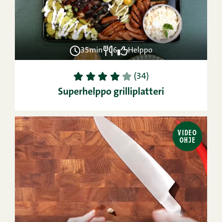
35min
6
Helppo
1
2
3
4
5
(34)
Superhelppo grilliplatteri
VIDEO
OHJE