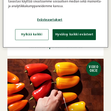
tavastasi käyttää sivustoamme sosiaalisen median sekä mainonta-
ja analytiikkakumppaneidemme kanssa.
Evästeasetukset
25min
4
Keskitaso
Hylkää kaikki
Hyväksy kaikki evästeet
1
2
3
4
5
(43)
Kirsikka-spiraalimakkarat
VIDEO
OHJE