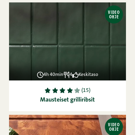
VIDEO
OHJE
4h 40min
4
Keskitaso
1
2
3
4
5
(15)
Mausteiset grilliribsit
VIDEO
OHJE