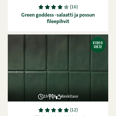
1
2
3
4
5
(16)
Green goddess -salaatti ja possun
fileepihvit
VIDEO
OHJE
1h
8
Keskitaso
1
2
3
4
5
(12)