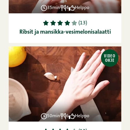
35min
4
Helppo
1
2
3
4
5
(13)
Ribsit ja mansikka-vesimelonisalaatti
VIDEO
OHJE
50min
6
Helppo