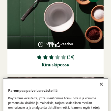
5h
6
Vaativa
1
2
3
4
5
(34)
Kinuskipossu
VIDEO
OHJE
Parempaa palvelua evästeillä
Käytämme evästeitä, jotta sivustomme toimii oikein ja voimme
personoida sisältöä ja mainoksia, tarjota sosiaalisen median
ominaisuuksia ja analysoida tietoliikennettä. Jaamme myös tietoja