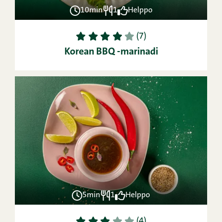
10min
1
Helppo
1
2
3
4
5
(7)
Korean BBQ -marinadi
5min
1
Helppo
1
2
3
4
5
(4)