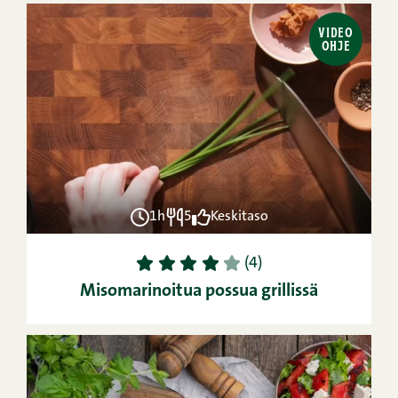
VIDEO
OHJE
1h
5
Keskitaso
1
2
3
4
5
(4)
Misomarinoitua possua grillissä