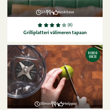
1h
4
Keskitaso
1
2
3
4
5
(8)
Grilliplatteri välimeren tapaan
VIDEO
OHJE
30min
4
Helppo