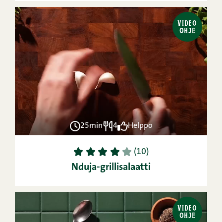
VIDEO
OHJE
25min
4
Helppo
1
2
3
4
5
(10)
Nduja-grillisalaatti
VIDEO
OHJE