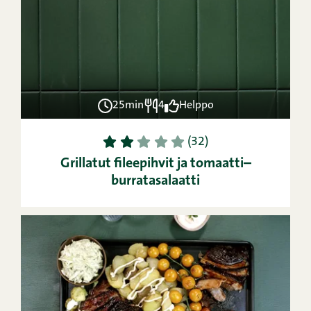
25min
4
Helppo
1
2
3
4
5
(32)
Grillatut fileepihvit ja tomaatti–
burratasalaatti