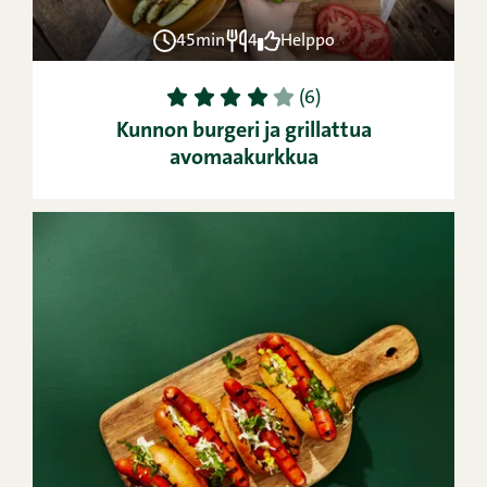
45min
4
Helppo
1
2
3
4
5
(6)
Kunnon burgeri ja grillattua
avomaakurkkua