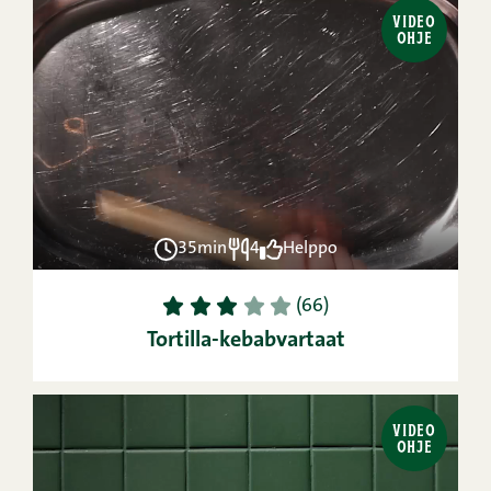
VIDEO
OHJE
35min
4
Helppo
1
2
3
4
5
(66)
Tortilla-kebabvartaat
VIDEO
OHJE