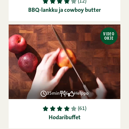
1
2
3
4
5
(12)
BBQ-lankku ja cowboy butter
VIDEO
OHJE
35min
6
Helppo
1
2
3
4
5
(61)
Hodaribuffet