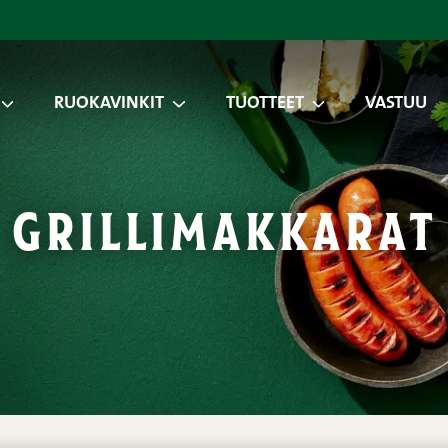
RUOKAVINKIT
TUOTTEET
VASTUU
grillimakkarat