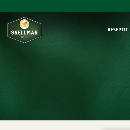
Siirry sisältöön
RESEPTIT