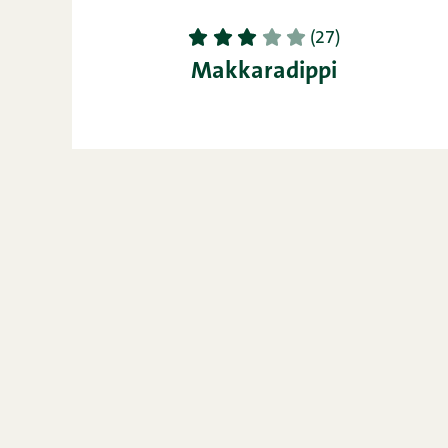
1
2
3
4
5
(27)
Makkaradippi