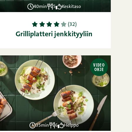
40min
5
Keskitaso
1
2
3
4
5
(32)
Grilliplatteri jenkkityyliin
VIDEO
OHJE
35min
6
Helppo