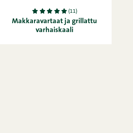
1
2
3
4
5
(11)
Makkaravartaat ja grillattu
varhaiskaali