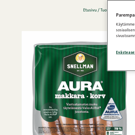
Etusivu
/
Tuotteet
/
Makkara
Parempaa
Käytämme e
sosiaalisen
sivustoamm
Evästease