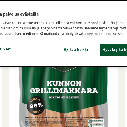
t
/
Grillimakkarat
 palvelua evästeillä
västeitä, jotta sivustomme toimii oikein ja voimme personoida sisältöä ja main
 median ominaisuuksia ja analysoida tietoliikennettä. Jaamme myös tietoja tava
e sosiaalisen median sekä mainonta- ja analytiikkakumppaneidemme kanssa.
tukset
Hylkää kaikki
Hyväksy kaik