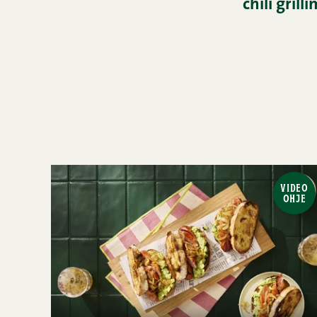
chili gril
VIDEO
OHJE