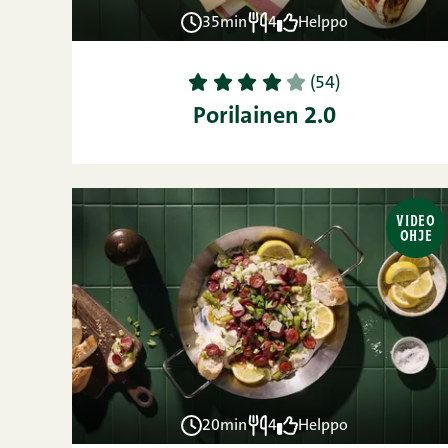
35min
4
Helppo
1
2
3
4
5
(54)
Porilainen 2.0
VIDEO
OHJE
20min
4
Helppo