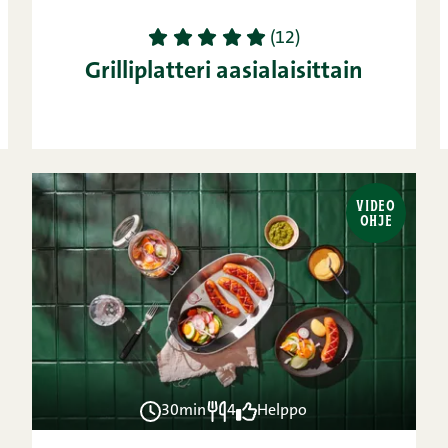
1
2
3
4
5
(12)
Grilliplatteri aasialaisittain
VIDEO
OHJE
30min
4
Helppo