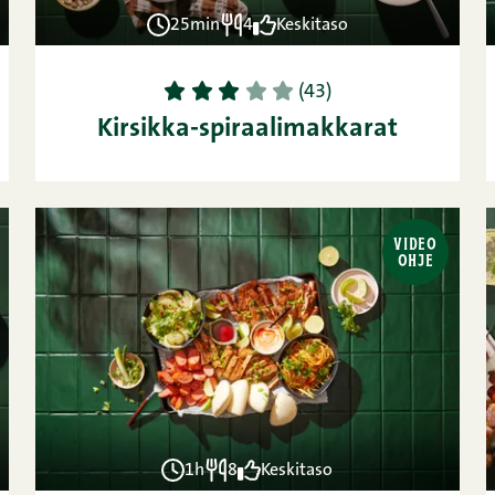
25min
4
Keskitaso
1
2
3
4
5
(43)
Kirsikka-spiraalimakkarat
VIDEO
OHJE
1h
8
Keskitaso