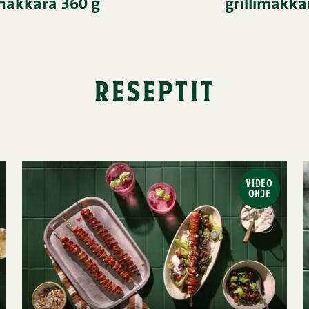
limakkara 360 g
grillimakka
reseptit
VIDEO
OHJE