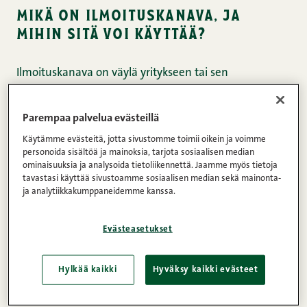
mikä on ilmoituskanava, ja
mihin sitä voi käyttää?
Ilmoituskanava on väylä yritykseen tai sen
sidosryhmiin – yhteistyökumppaneihin, toimittajiin ja
alihankkijoihin – liittyvistä väärinkäytösepäilystä
Parempaa palvelua evästeillä
ilmoittamiseen. Ilmoittajansuojalaki edellyttää, että
Käytämme evästeitä, jotta sivustomme toimii oikein ja voimme
ilmoittaja on saanut tiedon tai perustellun epäilyn
personoida sisältöä ja mainoksia, tarjota sosiaalisen median
rikoksesta tai rikkomuksesta työnsä yhteydessä.
ominaisuuksia ja analysoida tietoliikennettä. Jaamme myös tietoja
tavastasi käyttää sivustoamme sosiaalisen median sekä mainonta-
Tahallinen väärien ilmoitusten tekeminen on
ja analytiikkakumppaneidemme kanssa.
kiellettyä ja voi johtaa oikeudellisiin seuraamuksiin.
Evästeasetukset
Huomioi, että ilmoituskanava ei ole tarkoitettu
Snellman-konsernin tai siihen kuuluvien yritysten
Hylkää kaikki
Hyväksy kaikki evästeet
asiakaspalautteen tai reklamaatioasioiden
hoitamiseen.