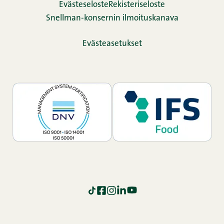
Evästeseloste
Rekisteriseloste
Snellman-konsernin ilmoituskanava
Evästeasetukset
TikTok
Facebook
Instagram
LinkedIn
YouTube