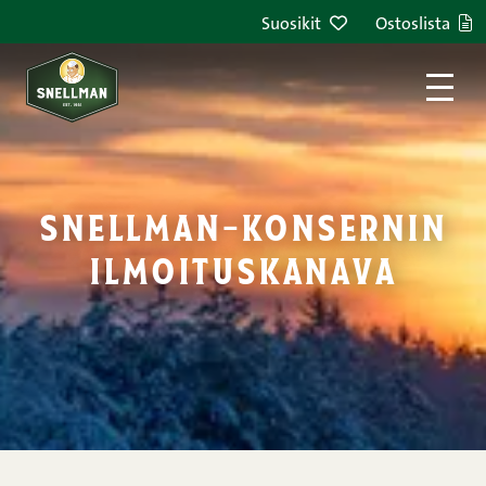
Siirry sisältöön
Suosikit
Ostoslista
snellman-konsernin
ilmoituskanava