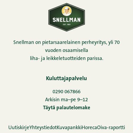
Snellman on pietarsaarelainen perheyritys, yli 70
vuoden osaamisella
liha- ja leikkeletuotteiden parissa.
Kuluttajapalvelu
0290 067866
Arkisin ma–pe 9–12
Täytä palautelomake
Uutiskirje
Yhteystiedot
Kuvapankki
Horeca
Oiva-raportti