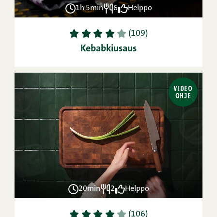
1h 5min
6
Helppo
1
2
3
4
5
(109)
Kebabkiusaus
VIDEO
OHJE
20min
2
Helppo
1
2
3
4
5
(106)