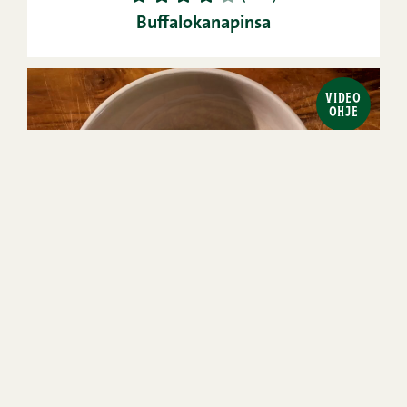
Buffalokanapinsa
VIDEO
OHJE
1h 15min
8
Helppo
1
2
3
4
5
(104)
Kinkkupiirakka