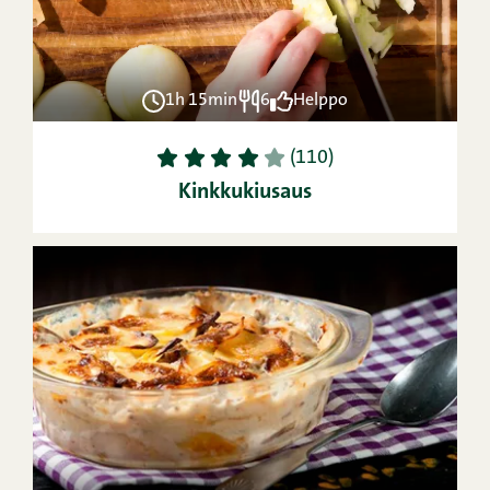
1h 15min
6
Helppo
1
2
3
4
5
(110)
Kinkkukiusaus