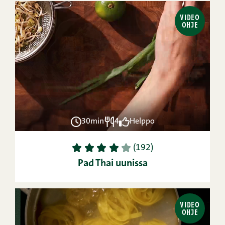
VIDEO
OHJE
30min
4
Helppo
1
2
3
4
5
(192)
Pad Thai uunissa
VIDEO
OHJE