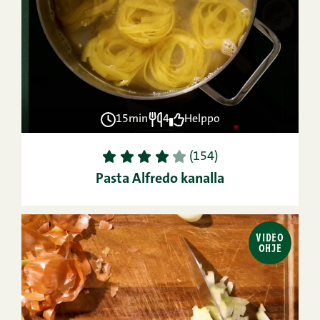
15min
4
Helppo
1
2
3
4
5
(154)
Pasta Alfredo kanalla
VIDEO
OHJE