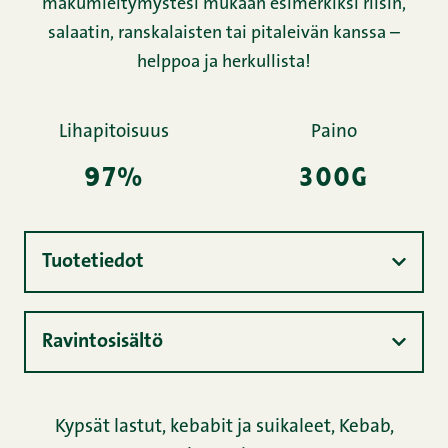
makumieltymystesi mukaan esimerkiksi riisin,
salaatin, ranskalaisten tai pitaleivän kanssa –
helppoa ja herkullista!
Lihapitoisuus
Paino
97%
300g
Tuotetiedot
Ravintosisältö
Kypsät lastut, kebabit ja suikaleet
,
Kebab
,