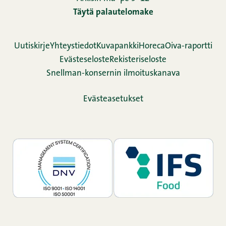
Täytä palautelomake
Uutiskirje
Yhteystiedot
Kuvapankki
Horeca
Oiva-raportti
Evästeseloste
Rekisteriseloste
Snellman-konsernin ilmoituskanava
Evästeasetukset