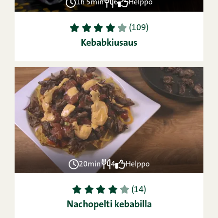
1h 5min
6
Helppo
1
2
3
4
5
(109)
Kebabkiusaus
20min
4
Helppo
1
2
3
4
5
(14)
Nachopelti kebabilla