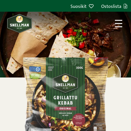
Siirry sisältöön
Suosikit
Ostoslista