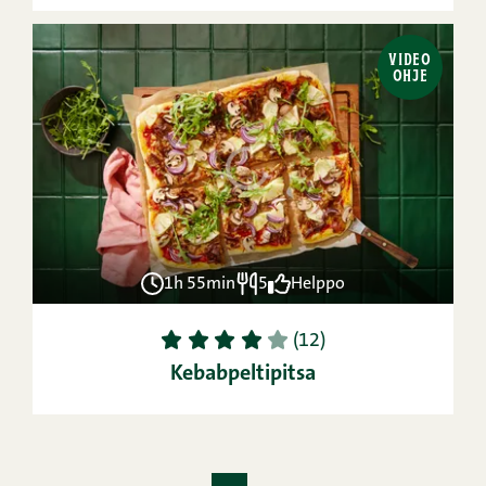
VIDEO
OHJE
1h 55min
5
Helppo
1
2
3
4
5
(12)
Kebabpeltipitsa