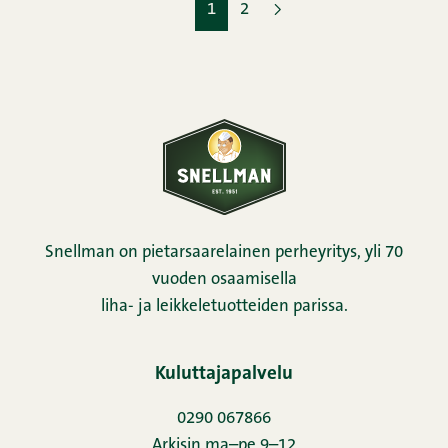
1
2
Snellman on pietarsaarelainen perheyritys, yli 70
vuoden osaamisella
liha- ja leikkeletuotteiden parissa.
Kuluttajapalvelu
0290 067866
Arkisin ma–pe 9–12