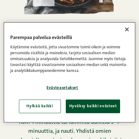
Etusivu
/
Tuotteet
/
Kypsät lastut, kebabit ja suikaleet
/
Kebab
/
grillattu kebab original
Parempaa palvelua evästeillä
300 g
Käytämme evästeitä, jotta sivustomme toimii oikein ja voimme
personoida sisältöä ja mainoksia, tarjota sosiaalisen median
ominaisuuksia ja analysoida tietoliikennettä. Jaamme myös tietoja
tavastasi käyttää sivustoamme sosiaalisen median sekä mainonta-
Grillattu kebab saa herkullisen, paahteisen maun ja
ja analytiikkakumppaneidemme kanssa.
kauniin, rapean pinnan – aivan kuin ravintolassa.
Uusi ohuempi viipale muistuttaa aitoa
Evästeasetukset
ravintolakebabia ja toimii loistavasti erityisesti
pannulla paistettaessa. Valmiiksi kypsä kebab on
Hylkää kaikki
Hyväksy kaikki evästeet
nopea ja vaivaton arjen pelastaja: paista pannulla
noin 4 minuuttia tai lämmitä uunissa 5–7
minuuttia, ja nauti. Yhdistä omien