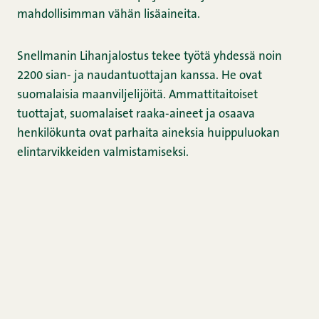
mahdollisimman vähän lisäaineita.
Snellmanin Lihanjalostus tekee työtä yhdessä noin
2200 sian- ja naudantuottajan kanssa. He ovat
suomalaisia maanviljelijöitä. Ammattitaitoiset
tuottajat, suomalaiset raaka-aineet ja osaava
henkilökunta ovat parhaita aineksia huippuluokan
elintarvikkeiden valmistamiseksi.