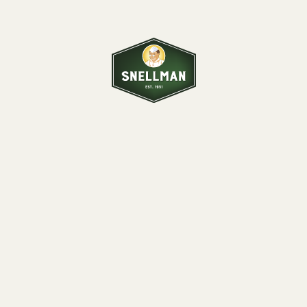
Snellman on pietarsaarelainen perheyritys, yli 70
vuoden osaamisella
liha- ja leikkeletuotteiden parissa.
Kuluttajapalvelu
0290 067866
Arkisin ma–pe 9–12
Täytä palautelomake