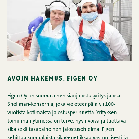
avoin hakemus, figen oy
Figen Oy
on suomalainen sianjalostusyritys ja osa
Snellman-konsernia, joka vie eteenpäin yli 100-
vuotista kotimaista jalostusperinnettä. Yrityksen
toiminnan ytimessä on terve, hyvinvoiva ja tuottava
sika sekä tasapainoinen jalostusohjelma. Figen
kehittää suomalaista sikagenetiikkaa vastuullisesti ja