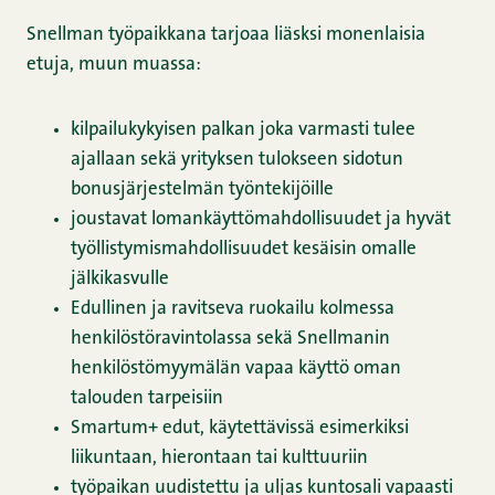
Snellman työpaikkana tarjoaa liäsksi monenlaisia
etuja, muun muassa:
kilpailukykyisen palkan joka varmasti tulee
ajallaan sekä yrityksen tulokseen sidotun
bonusjärjestelmän työntekijöille
joustavat lomankäyttömahdollisuudet ja hyvät
työllistymismahdollisuudet kesäisin omalle
jälkikasvulle
Edullinen ja ravitseva ruokailu kolmessa
henkilöstöravintolassa sekä Snellmanin
henkilöstömyymälän vapaa käyttö oman
talouden tarpeisiin
Smartum+ edut, käytettävissä esimerkiksi
liikuntaan, hierontaan tai kulttuuriin
työpaikan uudistettu ja uljas kuntosali vapaasti