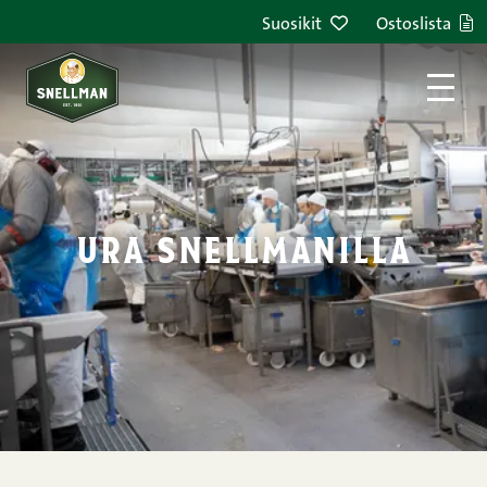
Siirry sisältöön
Suosikit
Ostoslista
ura snellmanilla