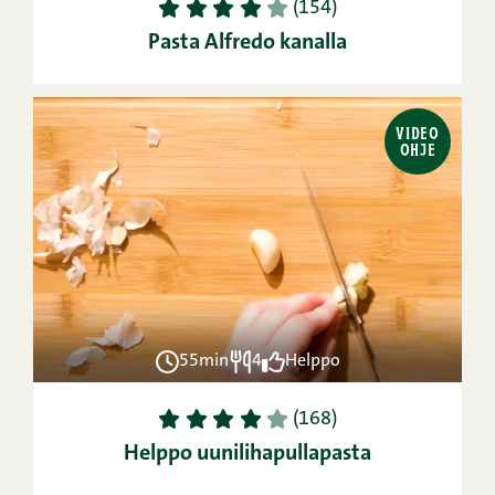
1
2
3
4
5
(154)
Pasta Alfredo kanalla
VIDEO
OHJE
55min
4
Helppo
1
2
3
4
5
(168)
Helppo uunilihapullapasta