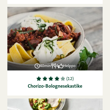
40min
4
Helppo
1
2
3
4
5
(12)
Chorizo-Bolognesekastike