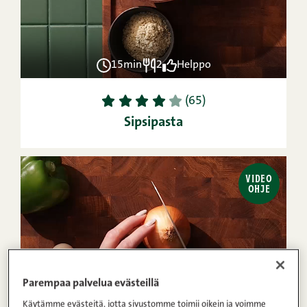
15min
2
Helppo
1
2
3
4
5
(65)
Sipsipasta
VIDEO
OHJE
Parempaa palvelua evästeillä
Käytämme evästeitä, jotta sivustomme toimii oikein ja voimme