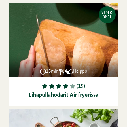
VIDEO
OHJE
15min
4
Helppo
1
2
3
4
5
(15)
Lihapullahodarit Air fryerissa