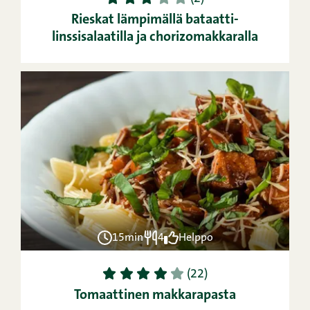
Rieskat lämpimällä bataatti-
linssisalaatilla ja chorizomakkaralla
15min
4
Helppo
1
2
3
4
5
(22)
Tomaattinen makkarapasta