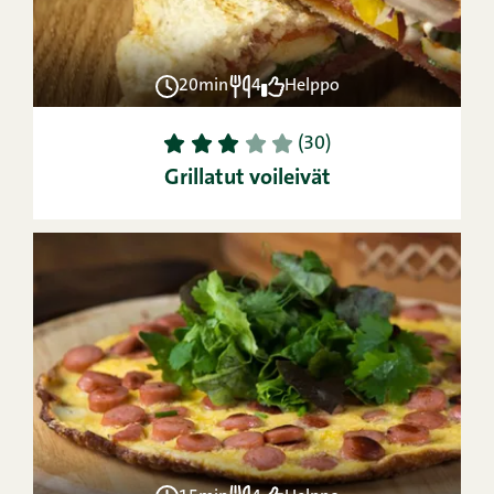
20min
4
Helppo
1
2
3
4
5
(30)
Grillatut voileivät