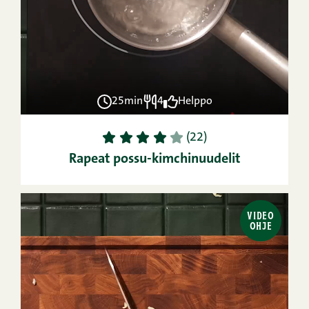
25min
4
Helppo
1
2
3
4
5
(22)
Rapeat possu-kimchinuudelit
VIDEO
OHJE