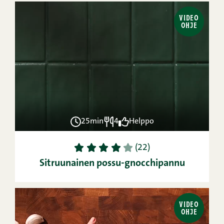
VIDEO
OHJE
25min
4
Helppo
1
2
3
4
5
(22)
Sitruunainen possu-gnocchipannu
VIDEO
OHJE