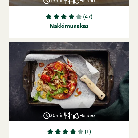
15min
4
Helppo
1
2
3
4
5
(47)
Nakkimunakas
20min
4
Helppo
1
2
3
4
5
(1)