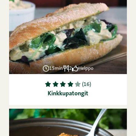
15min
2
Helppo
1
2
3
4
5
(16)
Kinkkupatongit