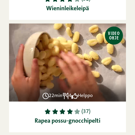
Wieninleikeleipä
VIDEO
OHJE
22min
4
Helppo
1
2
3
4
5
(37)
Rapea possu-gnocchipelti