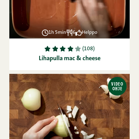
1h 5min
6
Helppo
1
2
3
4
5
(108)
Lihapulla mac & cheese
VIDEO
OHJE