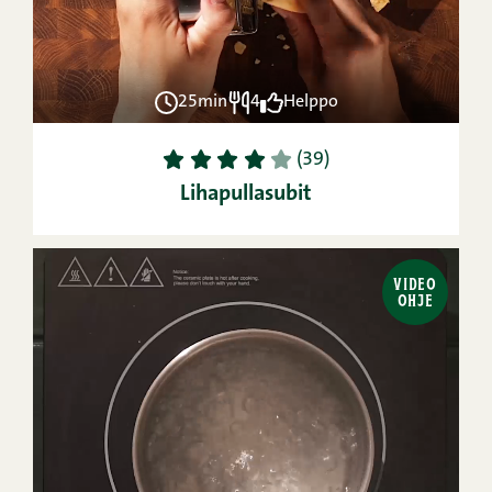
25min
4
Helppo
1
2
3
4
5
(39)
Lihapullasubit
VIDEO
OHJE