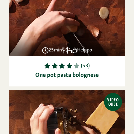
25min
4
Helppo
1
2
3
4
5
(53)
One pot pasta bolognese
VIDEO
OHJE