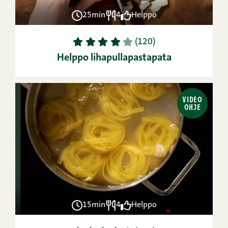
25min
4
Helppo
1
2
3
4
5
(120)
Helppo lihapullapastapata
VIDEO
OHJE
15min
4
Helppo