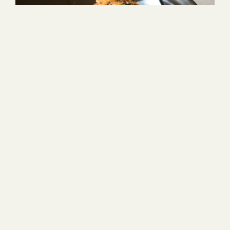
40min
4
Helppo
1
2
3
4
5
(23)
Uunimunakas eli frittata