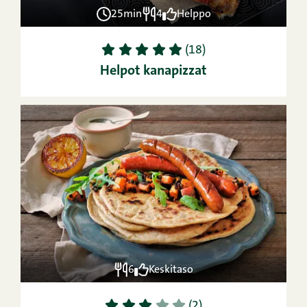
25min
4
Helppo
1
2
3
4
5
(18)
Helpot kanapizzat
6
Keskitaso
1
2
3
4
5
(2)