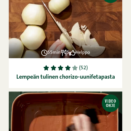
55min
5
Helppo
1
2
3
4
5
(52)
Lempeän tulinen chorizo-uunifetapasta
VIDEO
OHJE