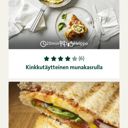
20min
1
Helppo
1
2
3
4
5
(6)
Kinkkutäytteinen munakasrulla