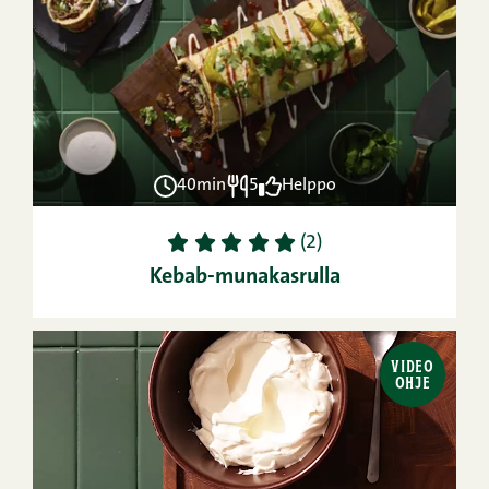
40min
5
Helppo
1
2
3
4
5
(2)
Kebab-munakasrulla
VIDEO
OHJE