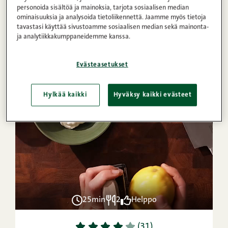
personoida sisältöä ja mainoksia, tarjota sosiaalisen median
25min
4
Helppo
ominaisuuksia ja analysoida tietoliikennettä. Jaamme myös tietoja
tavastasi käyttää sivustoamme sosiaalisen median sekä mainonta-
1
2
3
4
5
(73)
ja analytiikkakumppaneidemme kanssa.
Philly Cheese Steak -leivät
Evästeasetukset
VIDEO
Hylkää kaikki
Hyväksy kaikki evästeet
OHJE
25min
2
Helppo
1
2
3
4
5
(31)