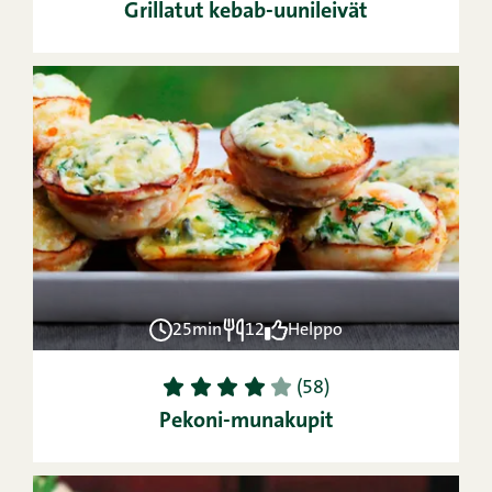
Grillatut kebab-uunileivät
25min
12
Helppo
1
2
3
4
5
(58)
Pekoni-munakupit