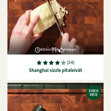
40min
4
Helppo
1
2
3
4
5
(24)
Shanghai sizzle pitaleivät
VIDEO
OHJE