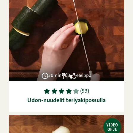
30min
3
Helppo
1
2
3
4
5
(53)
Udon-nuudelit teriyakipossulla
VIDEO
OHJE