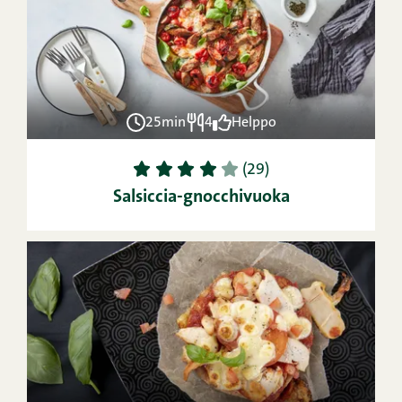
25min
4
Helppo
1
2
3
4
5
(29)
Salsiccia-gnocchivuoka