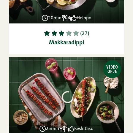
20min
4
Helppo
1
2
3
4
5
(27)
Makkaradippi
VIDEO
OHJE
25min
4
Keskitaso