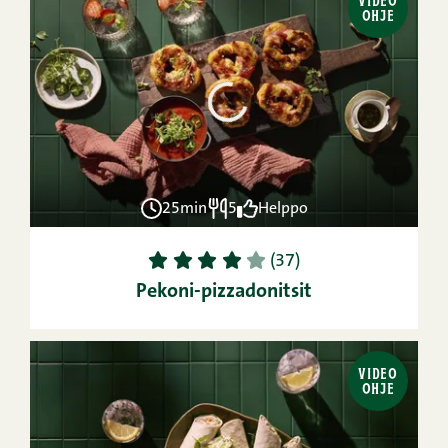
VIDEO
OHJE
25min
5
Helppo
1
2
3
4
5
(37)
Pekoni-pizzadonitsit
VIDEO
OHJE