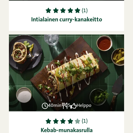
1
2
3
4
5
(1)
Intialainen curry-kanakeitto
40min
5
Helppo
1
2
3
4
5
(1)
Kebab-munakasrulla