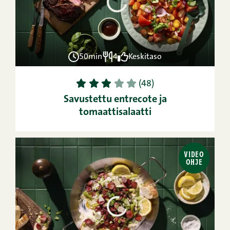
50min
4
Keskitaso
1
2
3
4
5
(48)
Savustettu entrecote ja
tomaattisalaatti
VIDEO
OHJE