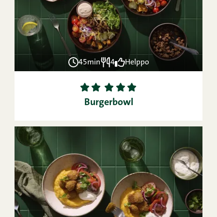
45min
4
Helppo
1
2
3
4
5
Burgerbowl