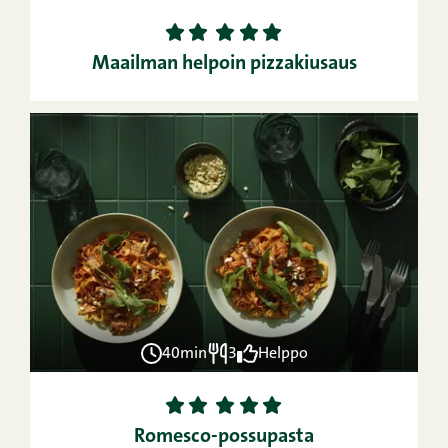
1
2
3
4
5
Maailman helpoin pizzakiusaus
40min
3
Helppo
1
2
3
4
5
Romesco-possupasta