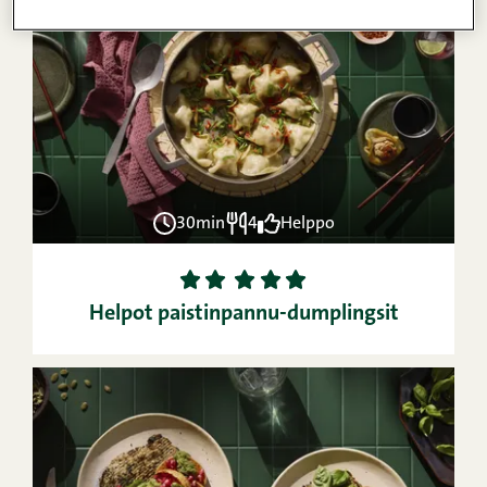
30min
4
Helppo
1
2
3
4
5
Helpot paistinpannu-dumplingsit