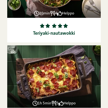
20min
4
Helppo
1
2
3
4
5
Teriyaki-nautawokki
1h 5min
5
Helppo