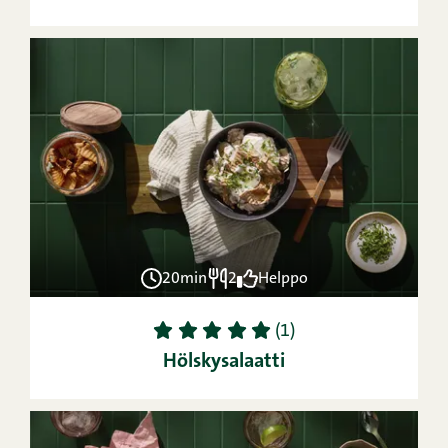
20min
2
Helppo
1
2
3
4
5
(1)
Hölskysalaatti