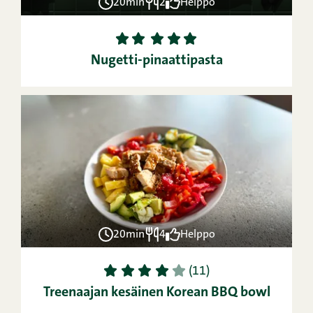
20min
2
Helppo
1
2
3
4
5
Nugetti-pinaattipasta
20min
4
Helppo
1
2
3
4
5
(11)
Treenaajan kesäinen Korean BBQ bowl