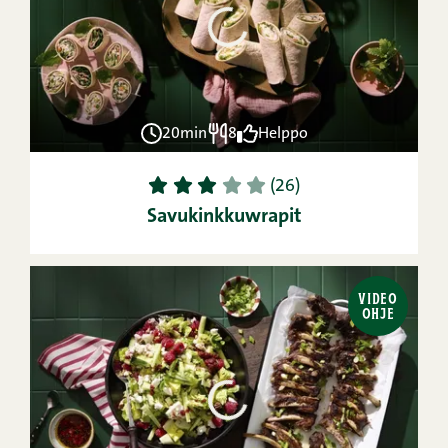
20min
8
Helppo
1
2
3
4
5
(26)
Savukinkkuwrapit
VIDEO
OHJE