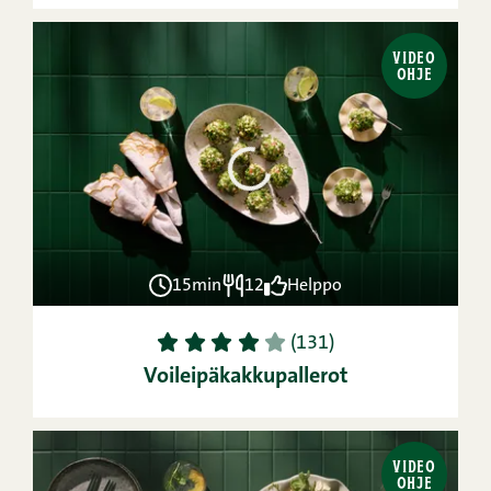
VIDEO
OHJE
15min
12
Helppo
1
2
3
4
5
(131)
Voileipäkakkupallerot
VIDEO
OHJE