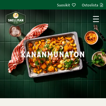
Siirry sisältöön
Suosikit
Ostoslista
kananmunaton