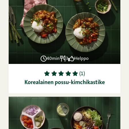
40min
3
Helppo
1
2
3
4
5
(1)
Korealainen possu-kimchikastike