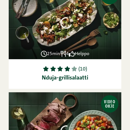
25min
4
Helppo
1
2
3
4
5
(10)
Nduja-grillisalaatti
VIDEO
OHJE