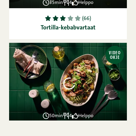
35min
4
Helppo
1
2
3
4
5
(66)
Tortilla-kebabvartaat
VIDEO
OHJE
50min
4
Helppo
1
2
3
4
5
(32)