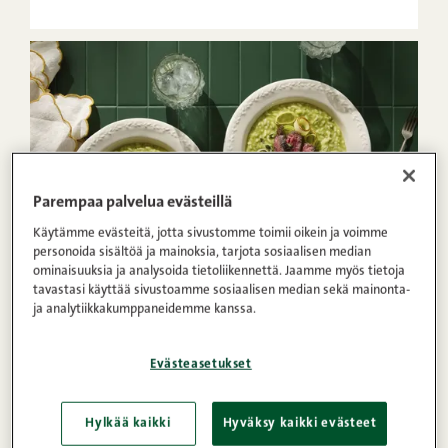
Parempaa palvelua evästeillä
Käytämme evästeitä, jotta sivustomme toimii oikein ja voimme
personoida sisältöä ja mainoksia, tarjota sosiaalisen median
ominaisuuksia ja analysoida tietoliikennettä. Jaamme myös tietoja
40min
4
Keskitaso
tavastasi käyttää sivustoamme sosiaalisen median sekä mainonta-
ja analytiikkakumppaneidemme kanssa.
1
2
3
4
5
Purjorisotto
Evästeasetukset
Hylkää kaikki
Hyväksy kaikki evästeet