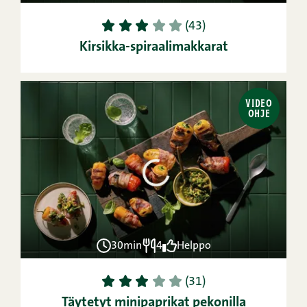
1
2
3
4
5
(43)
Kirsikka-spiraalimakkarat
VIDEO
OHJE
30min
4
Helppo
1
2
3
4
5
(31)
Täytetyt minipaprikat pekonilla