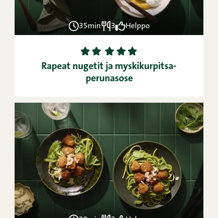
35min
3
Helppo
1
2
3
4
5
Rapeat nugetit ja myskikurpitsa-
perunasose