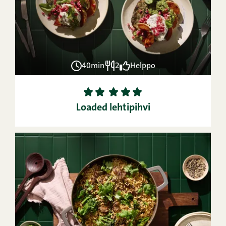
40min
2
Helppo
1
2
3
4
5
Loaded lehtipihvi