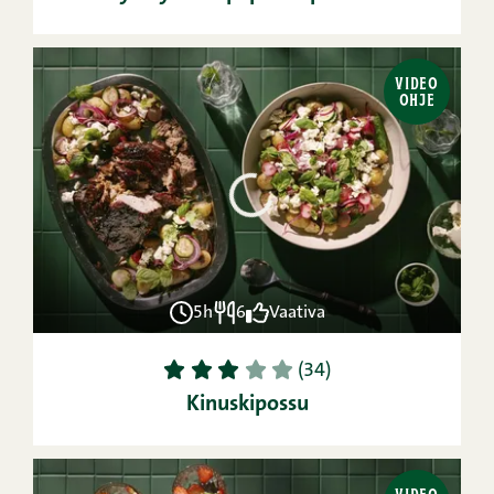
VIDEO
OHJE
5h
6
Vaativa
1
2
3
4
5
(34)
Kinuskipossu