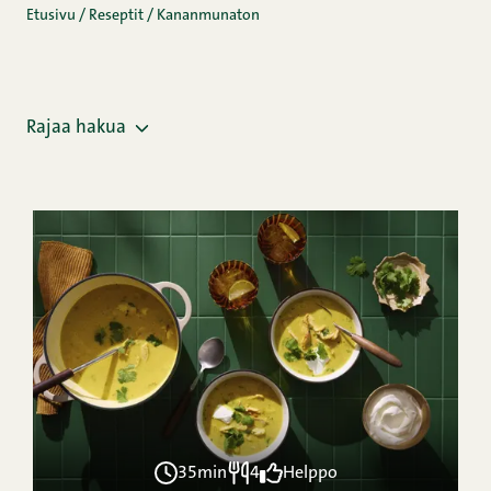
Etusivu
/
Reseptit
/
Kananmunaton
Rajaa hakua
35min
4
Helppo