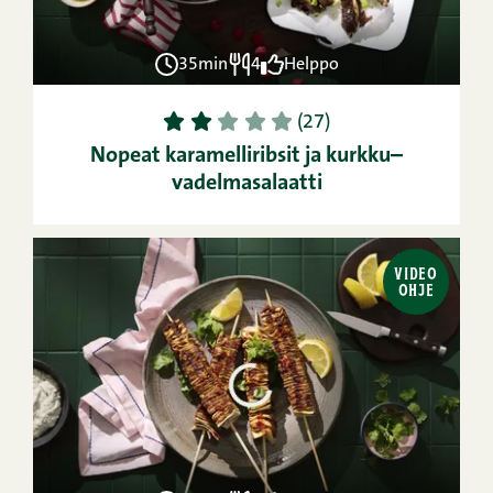
35min
4
Helppo
1
2
3
4
5
(27)
Nopeat karamelliribsit ja kurkku–
vadelmasalaatti
VIDEO
OHJE