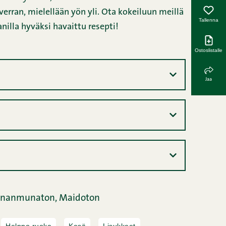
erran, mielellään yön yli. Ota kokeiluun meillä
Tallenna
nilla hyväksi havaittu resepti!
Ostoslistalle
Jaa
nanmunaton,
Maidoton
Helppo ruoka
Kesä
Lisukkeet