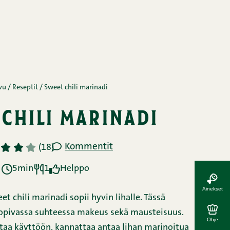
vu
/
Reseptit
/
Sweet chili marinadi
chili marinadi
Kommentit
3
4
5
(18)
5min
1
Helppo
Ainekset
t chili marinadi sopii hyvin lihalle. Tässä
sopivassa suhteessa makeus sekä mausteisuus.
Ohje
aa käyttöön, kannattaa antaa lihan marinoitua