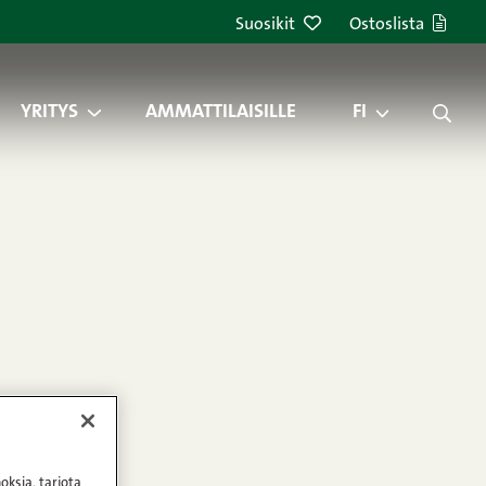
Suosikit
Ostoslista
YRITYS
AMMATTILAISILLE
FI
oksia, tarjota