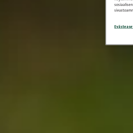
sosiaalisen
sivustoamm
Evästease