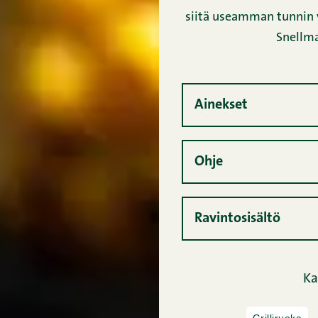
siitä useamman tunnin v
Snellma
Ainekset
Ohje
Ravintosisältö
Ka
Grilliruoka