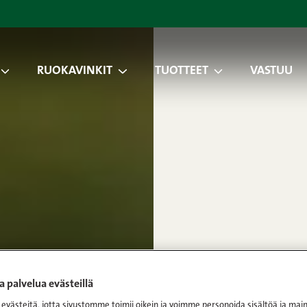
RUOKAVINKIT
TUOTTEET
VASTUU
 palvelua evästeillä
västeitä, jotta sivustomme toimii oikein ja voimme personoida sisältöä ja main