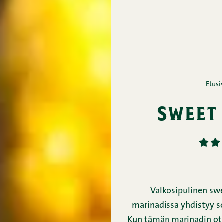
Etusi
sweet 
1
2
Valkosipulinen swee
marinadissa yhdistyy 
Kun tämän marinadin ott