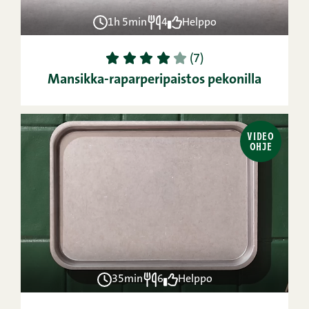
1h 5min
4
Helppo
1
2
3
4
5
(7)
Mansikka-raparperipaistos pekonilla
VIDEO
OHJE
35min
6
Helppo