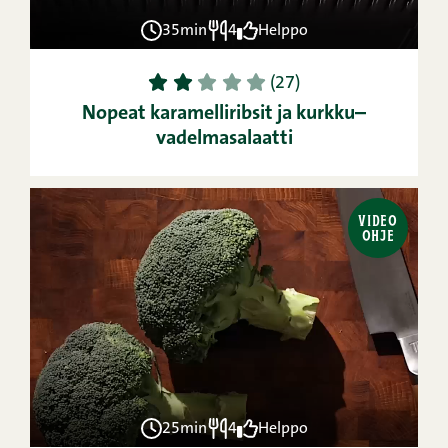
35min
4
Helppo
1
2
3
4
5
(27)
Nopeat karamelliribsit ja kurkku–
vadelmasalaatti
VIDEO
OHJE
25min
4
Helppo