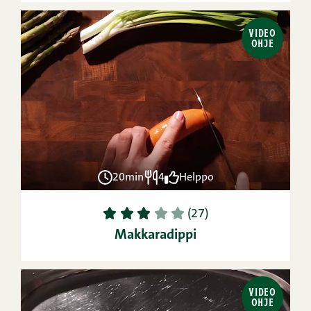
VIDEO
OHJE
20min
4
Helppo
1
2
3
4
5
(27)
Makkaradippi
VIDEO
OHJE