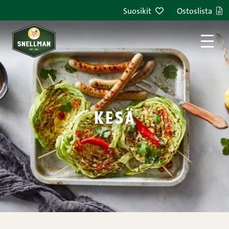
Siirry sisältöön
Suosikit
Ostoslista
kesä