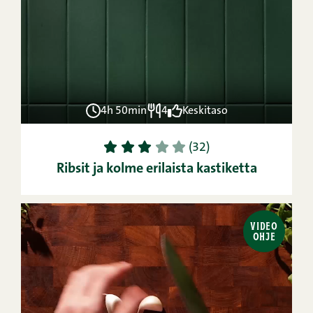
4h 50min
4
Keskitaso
1
2
3
4
5
(32)
Ribsit ja kolme erilaista kastiketta
VIDEO
OHJE