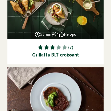
55min
4
Helppo
1
2
3
4
5
(7)
Grillattu BLT-croissant