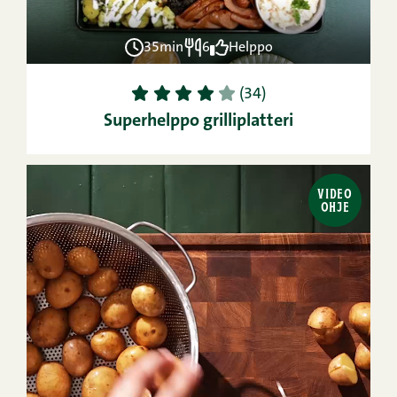
35min
6
Helppo
1
2
3
4
5
(34)
Superhelppo grilliplatteri
VIDEO
OHJE