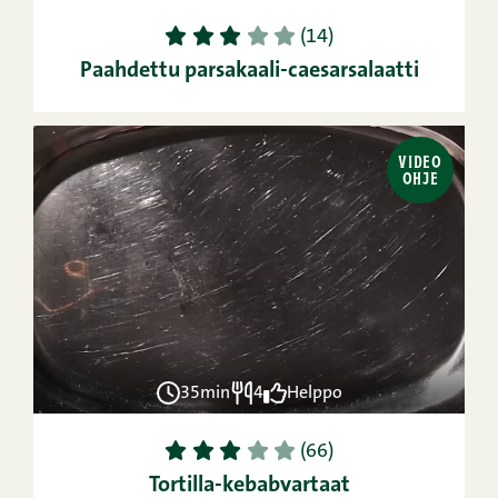
1
2
3
4
5
(14)
Paahdettu parsakaali-caesarsalaatti
VIDEO
OHJE
35min
4
Helppo
1
2
3
4
5
(66)
Tortilla-kebabvartaat