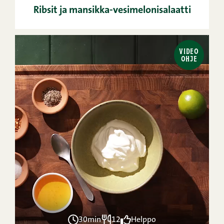
Ribsit ja mansikka-vesimelonisalaatti
VIDEO
OHJE
30min
12
Helppo