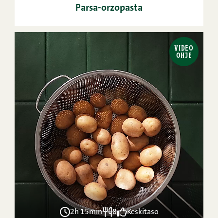
Parsa-orzopasta
VIDEO
OHJE
2h 15min
8
Keskitaso