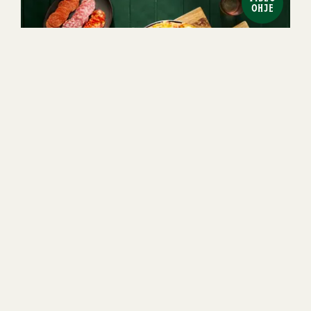
OHJE
1h 15min
4
Keskitaso
1
2
3
4
5
(16)
Kolmen salamin pannupizza
VIDEO
OHJE