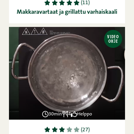
1
2
3
4
5
(11)
Makkaravartaat ja grillattu varhaiskaali
VIDEO
OHJE
30min
4
Helppo
1
2
3
4
5
(27)