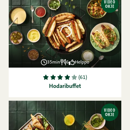
VIDEO
OHJE
35min
6
Helppo
1
2
3
4
5
(61)
Hodaribuffet
VIDEO
OHJE