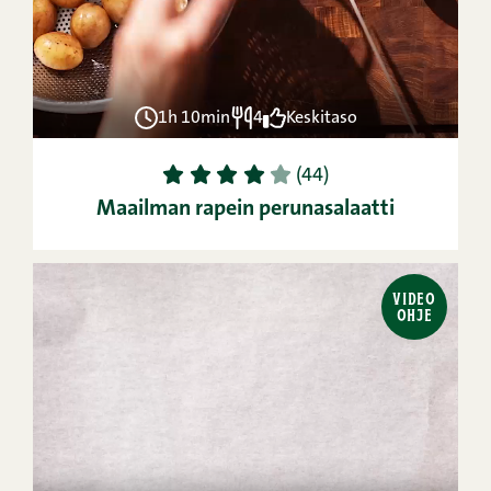
1h 10min
4
Keskitaso
1
2
3
4
5
(44)
Maailman rapein perunasalaatti
VIDEO
OHJE