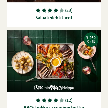
1
2
3
4
5
(23)
Salaatinlehtitacot
VIDEO
OHJE
50min
6
Helppo
1
2
3
4
5
(12)