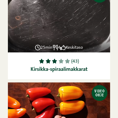
25min
4
Keskitaso
1
2
3
4
5
(43)
Kirsikka-spiraalimakkarat
VIDEO
OHJE