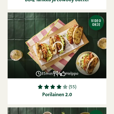
BBQ-lankku ja cowboy butter
VIDEO
OHJE
35min
4
Helppo
1
2
3
4
5
(55)
Porilainen 2.0