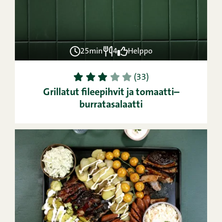
25min
4
Helppo
1
2
3
4
5
(33)
Grillatut fileepihvit ja tomaatti–
burratasalaatti