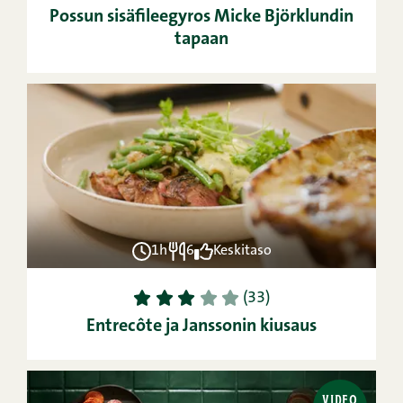
Possun sisäfileegyros Micke Björklundin
tapaan
1h
6
Keskitaso
1
2
3
4
5
(33)
Entrecôte ja Janssonin kiusaus
VIDEO