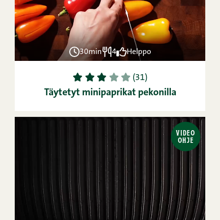
30min
4
Helppo
1
2
3
4
5
(31)
Täytetyt minipaprikat pekonilla
VIDEO
OHJE