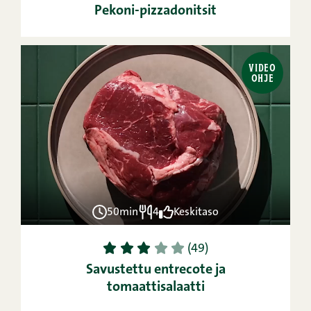
Pekoni-pizzadonitsit
VIDEO
OHJE
50min
4
Keskitaso
1
2
3
4
5
(49)
Savustettu entrecote ja
tomaattisalaatti