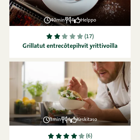
40min
4
Helppo
1
2
3
4
5
(17)
Grillatut entrecôtepihvit yrittivoilla
3min
4
Keskitaso
1
2
3
4
5
(6)