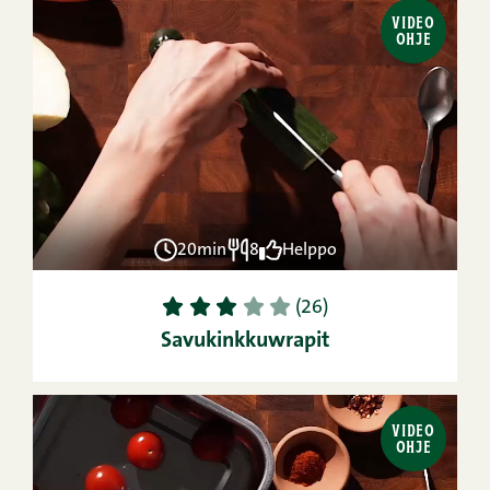
VIDEO
OHJE
20min
8
Helppo
1
2
3
4
5
(26)
Savukinkkuwrapit
VIDEO
OHJE