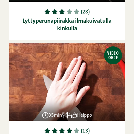
1
2
3
4
5
(28)
Lyttyperunapiirakka ilmakuivatulla
kinkulla
VIDEO
OHJE
35min
4
Helppo
1
2
3
4
5
(13)