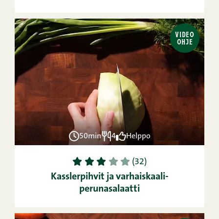
VIDEO
OHJE
50min
4
Helppo
1
2
3
4
5
(32)
Kasslerpihvit ja varhaiskaali-
perunasalaatti