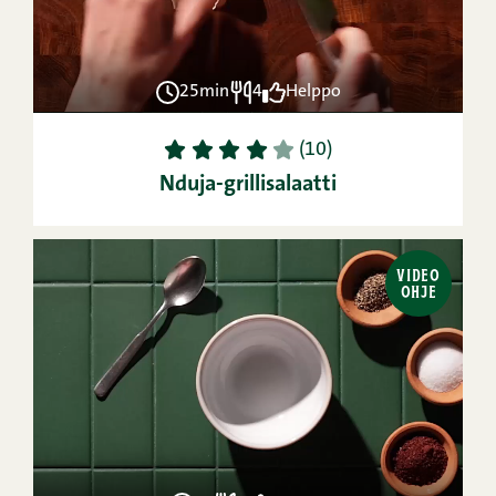
25min
4
Helppo
1
2
3
4
5
(10)
Nduja-grillisalaatti
VIDEO
OHJE