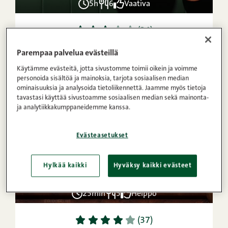
5h
6
Vaativa
1
2
3
4
5
(34)
Kinuskipossu
Parempaa palvelua evästeillä
Käytämme evästeitä, jotta sivustomme toimii oikein ja voimme
personoida sisältöä ja mainoksia, tarjota sosiaalisen median
VIDEO
ominaisuuksia ja analysoida tietoliikennettä. Jaamme myös tietoja
OHJE
tavastasi käyttää sivustoamme sosiaalisen median sekä mainonta-
ja analytiikkakumppaneidemme kanssa.
Evästeasetukset
Hylkää kaikki
Hyväksy kaikki evästeet
25min
5
Helppo
1
2
3
4
5
(37)