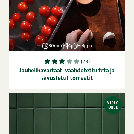
30min
4
Helppo
1
2
3
4
5
(28)
Jauhelihavartaat, vaahdotettu feta ja
savustetut tomaatit
VIDEO
OHJE