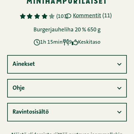
minihampurilaiset
Kommentit
(11)
1
2
3
4
5
(103)
Burgerjauheliha 20 % 650 g
1h 15min
9
Keskitaso
Ainekset
Ohje
Ravintosisältö