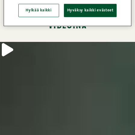
peltisliderit eli
Hylkää kaikki
Hyväksy kaikki evästeet
minihampurilaiset: ohje
videoina