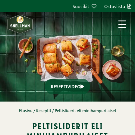
Siirry sisältöön
Suosikit
Ostoslista
RESEPTIVIDEO
Etusivu
/
Reseptit
/
Peltisliderit eli minihampurilaiset
peltisliderit eli