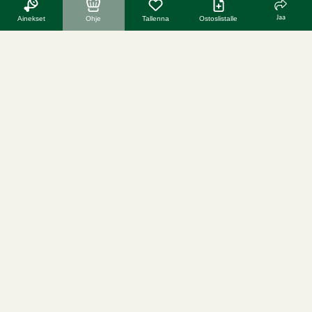
Jaa
Ainekset
Ohje
Tallenna
Ostoslistalle