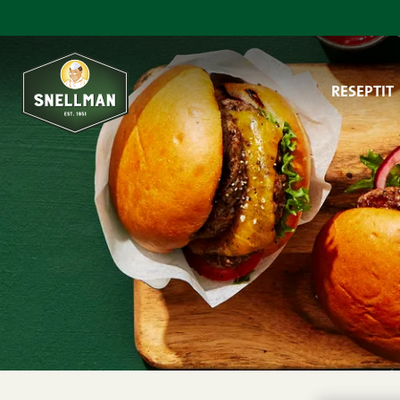
Siirry sisältöön
RESEPTIT