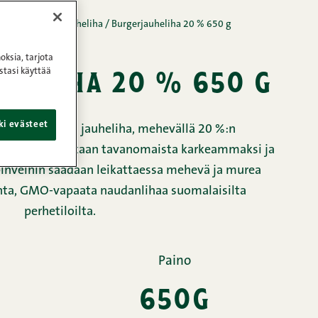
lihat
/
Kunnon jauheliha
/
Burgerjauheliha 20 % 650 g
oksia, tarjota
heliha 20 % 650 g
stasi käyttää
ki evästeet
burgerintekijän jauheliha, mehevällä 20 %:n
jauheliha jauhetaan tavanomaista karkeammaksi ja
ihveihin saadaan leikattaessa mehevä ja murea
nta, GMO-vapaata naudanlihaa suomalaisilta
perhetiloilta.
Paino
650g