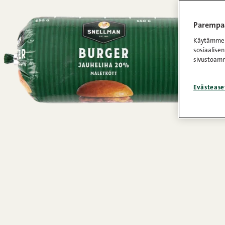
Parempaa
Käytämme e
sosiaalisen
sivustoamm
Evästease