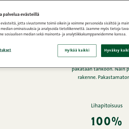
Etusivu
/
Tuotteet
/
Jauhe
 palvelua evästeillä
västeitä, jotta sivustomme toimii oikein ja voimme personoida sisältöä ja main
burgerjau
 median ominaisuuksia ja analysoida tietoliikennettä. Jaamme myös tietoja tava
e sosiaalisen median sekä mainonta- ja analytiikkakumppaneidemme kanssa.
tukset
Hylkää kaikki
Hyväksy kaik
Tässä on todellinen 
rasvapitoisuudella. Burger
pakataan tankoon. Näin p
rakenne. Pakastamato
Lihapitoisuus
100%