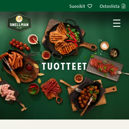
Siirry sisältöön
Suosikit
Ostoslista
tuotteet