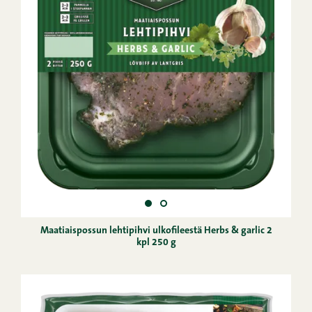
Maatiaispossun lehtipihvi ulkofileestä Herbs & garlic 2
kpl 250 g