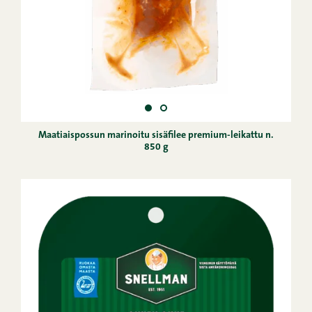
Maatiaispossun marinoitu sisäfilee premium-leikattu n.
850 g