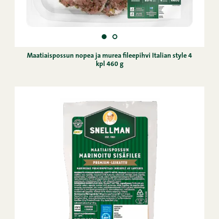
Maatiaispossun nopea ja murea fileepihvi Italian style 4
kpl 460 g