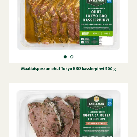
Maatiaispossun ohut Tokyo BBQ kasslerpihvi 500 g