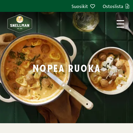
Siirry sisältöön
Suosikit
Ostoslista
nopea ruoka