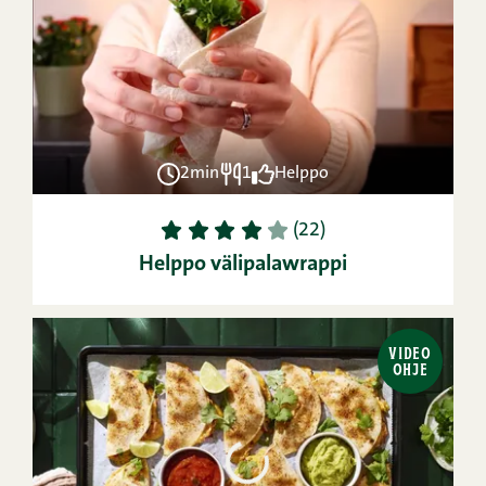
2min
1
Helppo
1
2
3
4
5
(22)
Helppo välipalawrappi
VIDEO
OHJE