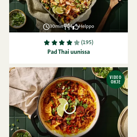
30min
4
Helppo
1
2
3
4
5
(195)
Pad Thai uunissa
VIDEO
OHJE