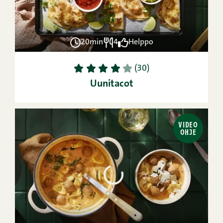
20min
4
Helppo
1
2
3
4
5
(30)
Uunitacot
VIDEO
OHJE