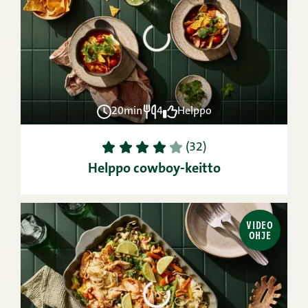
20min
4
Helppo
1
2
3
4
5
(32)
Helppo cowboy-keitto
VIDEO
OHJE