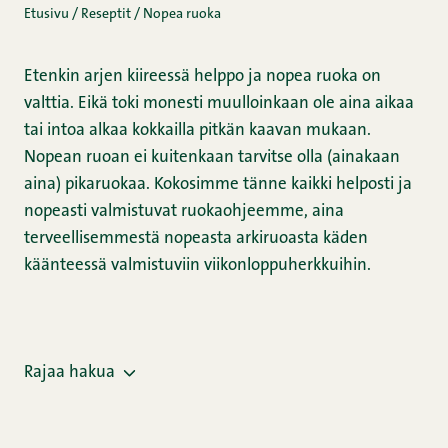
Etusivu
/
Reseptit
/
Nopea ruoka
Etenkin arjen kiireessä helppo ja nopea ruoka on
valttia. Eikä toki monesti muulloinkaan ole aina aikaa
tai intoa alkaa kokkailla pitkän kaavan mukaan.
Nopean ruoan ei kuitenkaan tarvitse olla (ainakaan
aina) pikaruokaa. Kokosimme tänne kaikki helposti ja
nopeasti valmistuvat ruokaohjeemme, aina
terveellisemmestä nopeasta arkiruoasta käden
käänteessä valmistuviin viikonloppuherkkuihin.
Rajaa hakua