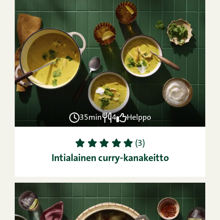
35min
4
Helppo
1
2
3
4
5
(3)
Intialainen curry-kanakeitto