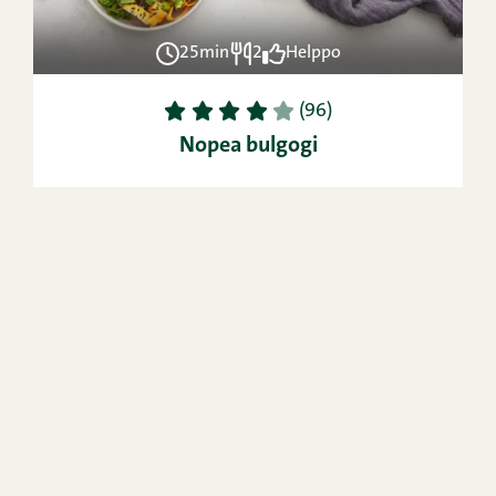
25min
2
Helppo
1
2
3
4
5
(96)
Nopea bulgogi
VIDEO
OHJE
15min
4
Helppo