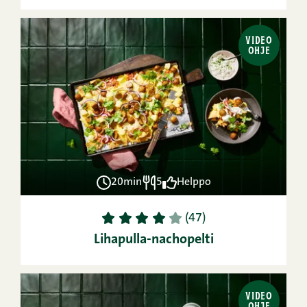
VIDEO
OHJE
20min
5
Helppo
1
2
3
4
5
(47)
Lihapulla-nachopelti
VIDEO
OHJE