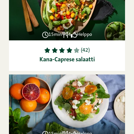
15min
4
Helppo
1
2
3
4
5
(42)
Kana-Caprese salaatti