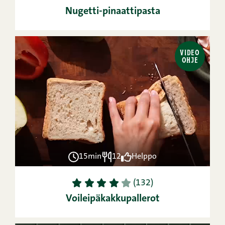
Nugetti-pinaattipasta
VIDEO
OHJE
15min
12
Helppo
1
2
3
4
5
(132)
Voileipäkakkupallerot