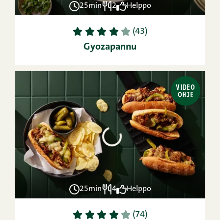
25min
2
Helppo
1
2
3
4
5
(43)
Gyozapannu
VIDEO
OHJE
25min
4
Helppo
1
2
3
4
5
(74)