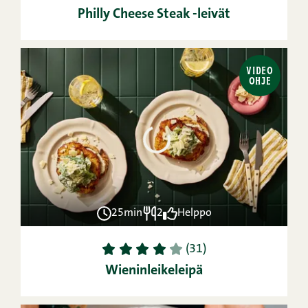
Philly Cheese Steak -leivät
VIDEO
OHJE
25min
2
Helppo
1
2
3
4
5
(31)
Wieninleikeleipä