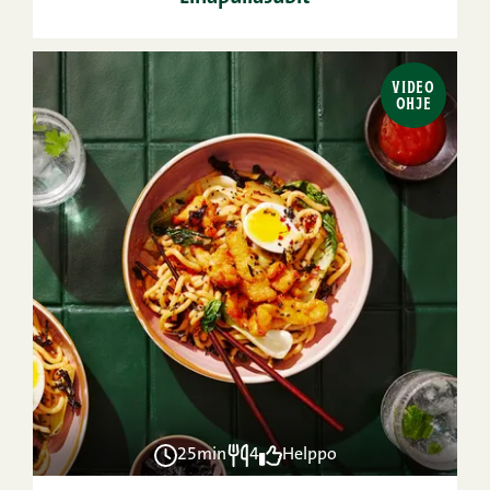
VIDEO
OHJE
25min
4
Helppo