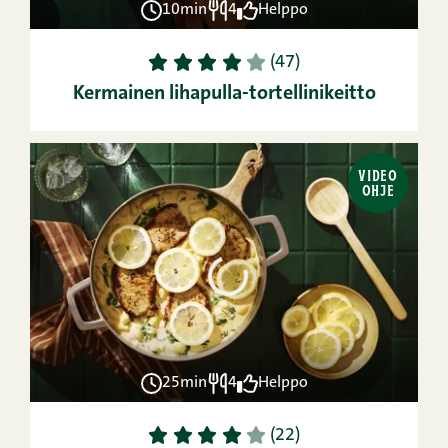
10min
4
Helppo
1
2
3
4
5
(47)
Kermainen lihapulla-tortellinikeitto
VIDEO
OHJE
25min
4
Helppo
1
2
3
4
5
(22)