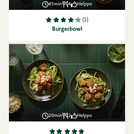
45min
4
Helppo
1
2
3
4
5
(1)
Burgerbowl
20min
2
Helppo
1
2
3
4
5