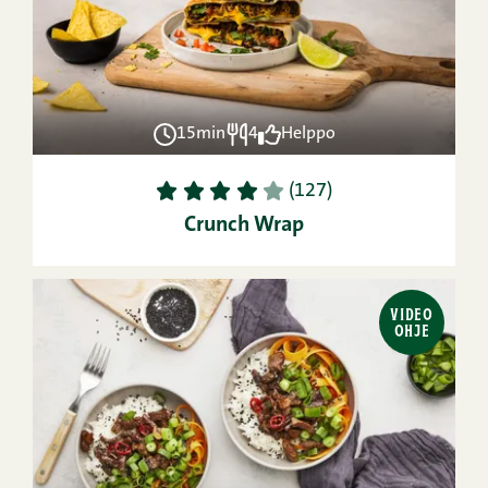
15min
4
Helppo
1
2
3
4
5
(127)
Crunch Wrap
VIDEO
OHJE