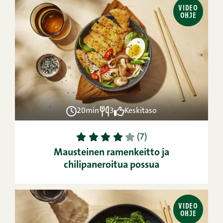
VIDEO
OHJE
20min
3
Keskitaso
1
2
3
4
5
(7)
Mausteinen ramenkeitto ja
chilipaneroitua possua
VIDEO
OHJE