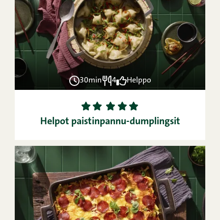
30min
4
Helppo
1
2
3
4
5
Helpot paistinpannu-dumplingsit