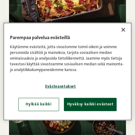
1h 5min
5
Helppo
Parempaa palvelua evästeillä
1
2
3
4
5
(3)
Käytämme evästeitä, jotta sivustomme toimii oikein ja voimme
Maailman helpoin pizzakiusaus
personoida sisältöä ja mainoksia, tarjota sosiaalisen median
ominaisuuksia ja analysoida tietoliikennettä. Jaamme myös tietoja
tavastasi käyttää sivustoamme sosiaalisen median sekä mainonta-
ja analytiikkakumppaneidemme kanssa.
Evästeasetukset
Hylkää kaikki
Hyväksy kaikki evästeet