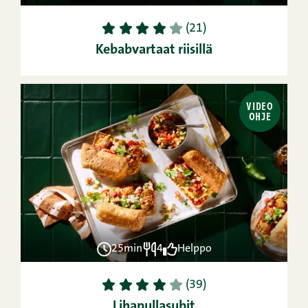
1
2
3
4
5
(21)
Kebabvartaat riisillä
VIDEO
OHJE
25min
4
Helppo
1
2
3
4
5
(39)
Lihapullasubit