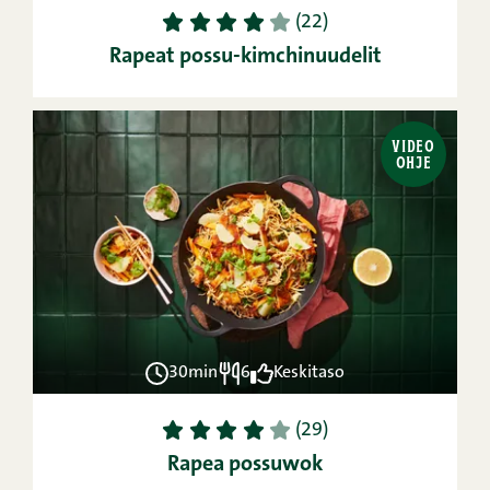
1
2
3
4
5
(22)
Rapeat possu-kimchinuudelit
VIDEO
OHJE
30min
6
Keskitaso
1
2
3
4
5
(29)
Rapea possuwok