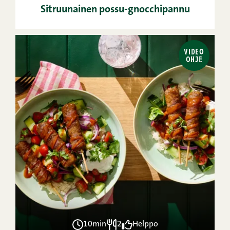
Sitruunainen possu-gnocchipannu
VIDEO
OHJE
10min
2
Helppo