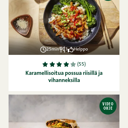
25min
3
Helppo
1
2
3
4
5
(55)
Karamellisoitua possua riisillä ja
vihanneksilla
VIDEO
OHJE