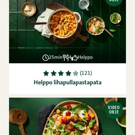
25min
4
Helppo
1
2
3
4
5
(121)
Helppo lihapullapastapata
VIDEO
OHJE