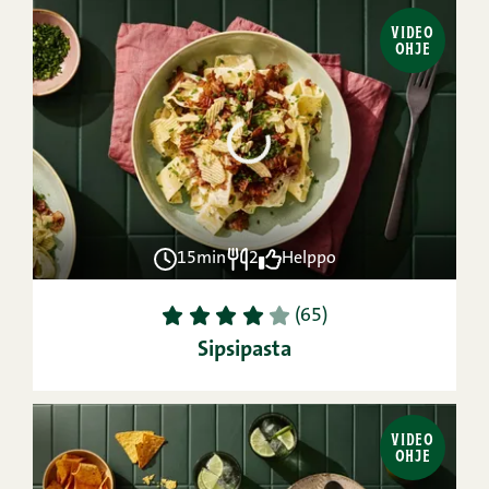
VIDEO
OHJE
15min
2
Helppo
1
2
3
4
5
(65)
Sipsipasta
VIDEO
OHJE