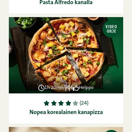
Pasta Alfredo kanalla
VIDEO
OHJE
1h 20min
4
Helppo
1
2
3
4
5
(24)
Nopea korealainen kanapizza