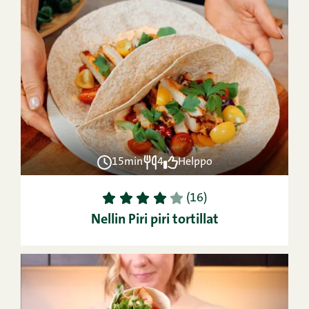
15min
4
Helppo
1
2
3
4
5
(16)
Nellin Piri piri tortillat