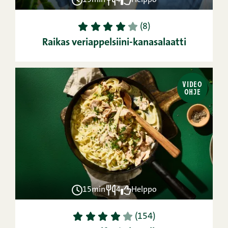
15min
4
Helppo
1
2
3
4
5
(8)
Raikas veriappelsiini-kanasalaatti
VIDEO
OHJE
15min
4
Helppo
1
2
3
4
5
(154)