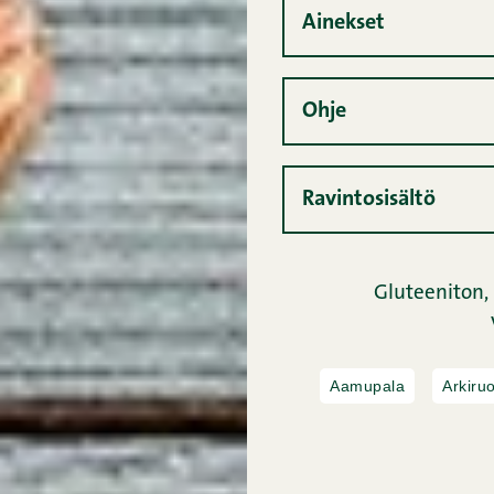
Ainekset
Ohje
Ravintosisältö
Gluteeniton,
Aamupala
Arkiru