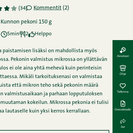
Kommentit
(2)
3
4
5
(34)
Kunnon pekoni 150 g
5min
2
Helppo
sa paistamisen lisäksi on mahdollista myös
Ainekset
ssa. Pekonin valmistus mikrossa on yllättävän
ulos ei ole aina yhtä mehevä kuin perinteisin
Ohje
taessa. Mikäli tarkoituksenasi on valmistaa
uista että mikron teho sekä pekonin määrä
Tallenna
en valmistusaikaan ja parhaan lopputuloksen
 muutaman kokeilun. Mikrossa pekonia ei tulisi
Ostoslistalle
 lautaselle kuin yksi kerros kerrallaan.
Jaa