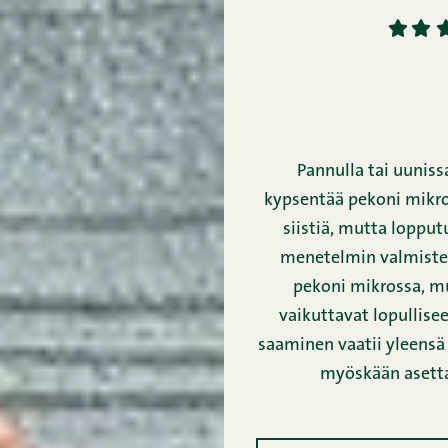
1
2
Pannulla tai uunis
kypsentää pekoni mikro
siistiä, mutta lopput
menetelmin valmistet
pekoni mikrossa, m
vaikuttavat lopullise
saaminen vaatii yleensä
myöskään asettaa