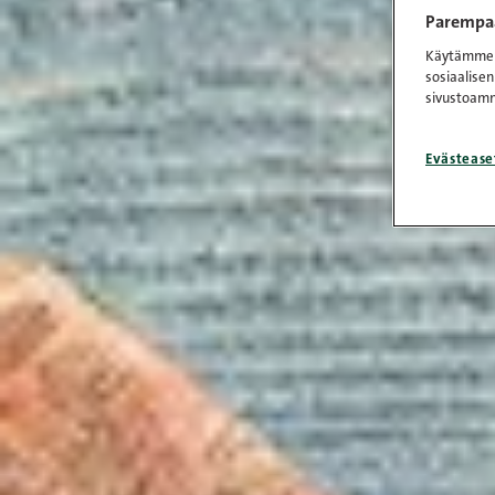
Parempaa
Käytämme e
sosiaalisen
sivustoamm
Evästease