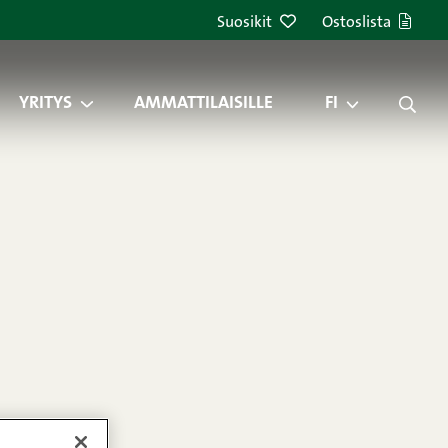
Suosikit
Ostoslista
YRITYS
AMMATTILAISILLE
FI