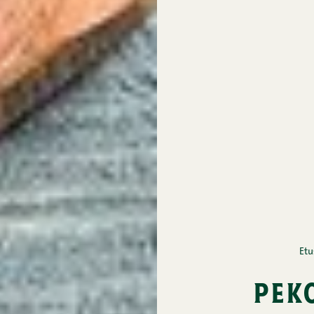
Etu
pek