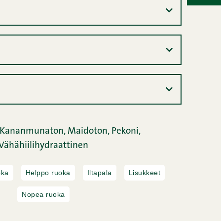
Kananmunaton,
Maidoton,
Pekoni,
Vähähiilihydraattinen
oka
Helppo ruoka
Iltapala
Lisukkeet
Nopea ruoka