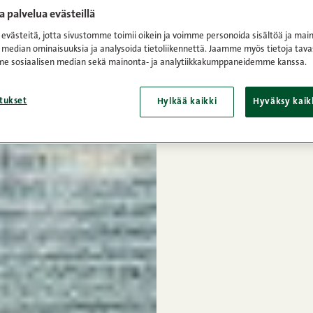
 palvelua evästeillä
västeitä, jotta sivustomme toimii oikein ja voimme personoida sisältöä ja main
 median ominaisuuksia ja analysoida tietoliikennettä. Jaamme myös tietoja tava
e sosiaalisen median sekä mainonta- ja analytiikkakumppaneidemme kanssa.
tukset
Hylkää kaikki
Hyväksy kaik