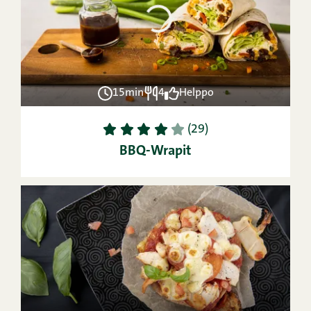
15min
4
Helppo
1
2
3
4
5
(29)
BBQ-Wrapit