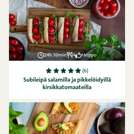
24h 30min
4
Helppo
1
2
3
4
5
(6)
Subileipä salamilla ja pikkelöidyillä
kirsikkatomaateilla