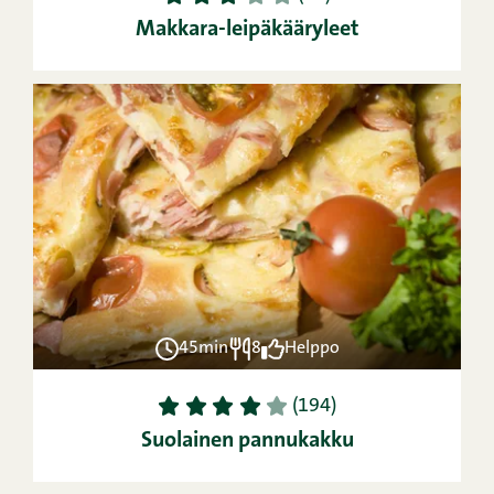
Makkara-leipäkääryleet
45min
8
Helppo
1
2
3
4
5
(194)
Suolainen pannukakku