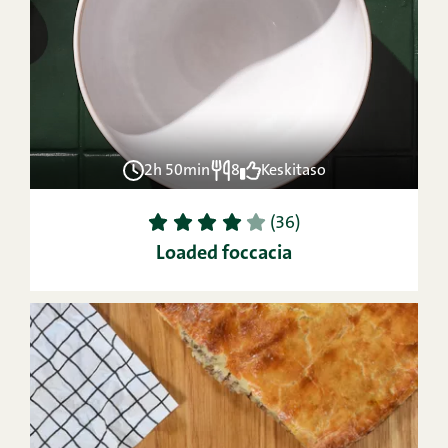
2h 50min
8
Keskitaso
1
2
3
4
5
(36)
Loaded foccacia