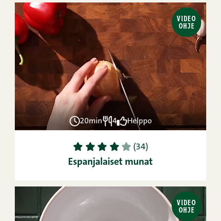
VIDEO
OHJE
20min
4
Helppo
1
2
3
4
5
(34)
Espanjalaiset munat
VIDEO
OHJE