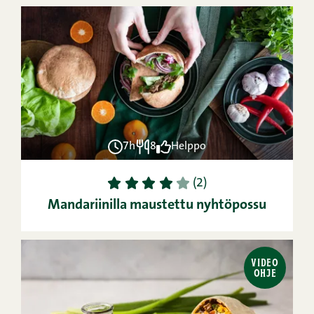
7h
8
Helppo
1
2
3
4
5
(2)
Mandariinilla maustettu nyhtöpossu
VIDEO
OHJE