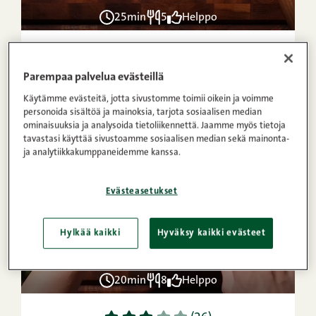
25min
5
Helppo
1
2
3
4
5
(37)
Pekoni-pizzadonitsit
Parempaa palvelua evästeillä
Käytämme evästeitä, jotta sivustomme toimii oikein ja voimme
personoida sisältöä ja mainoksia, tarjota sosiaalisen median
ominaisuuksia ja analysoida tietoliikennettä. Jaamme myös tietoja
VIDEO
tavastasi käyttää sivustoamme sosiaalisen median sekä mainonta-
OHJE
ja analytiikkakumppaneidemme kanssa.
Evästeasetukset
Hylkää kaikki
Hyväksy kaikki evästeet
20min
8
Helppo