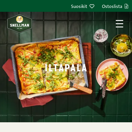
Siirry sisältöön
Suosikit
Ostoslista
iltapala