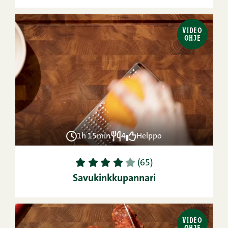
VIDEO
OHJE
1h 15min
4
Helppo
1
2
3
4
5
(65)
Savukinkkupannari
VIDEO
OHJE