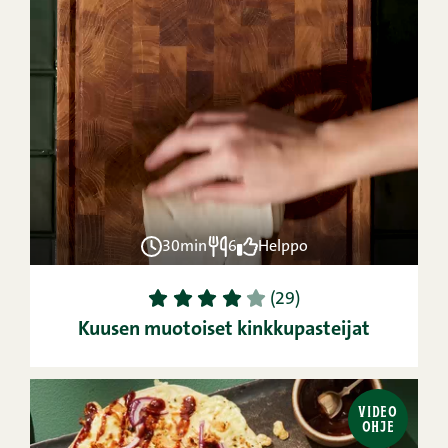
30min
6
Helppo
1
2
3
4
5
(29)
Kuusen muotoiset kinkkupasteijat
VIDEO
OHJE