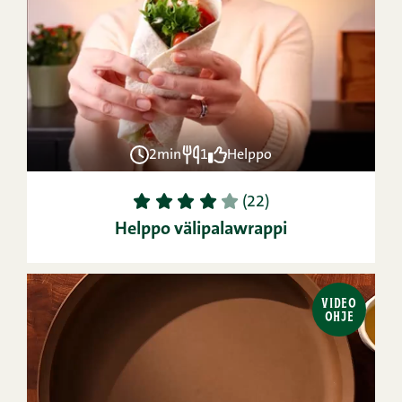
2min
1
Helppo
1
2
3
4
5
(22)
Helppo välipalawrappi
VIDEO
OHJE