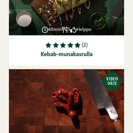
40min
5
Helppo
1
2
3
4
5
(2)
Kebab-munakasrulla
VIDEO
OHJE