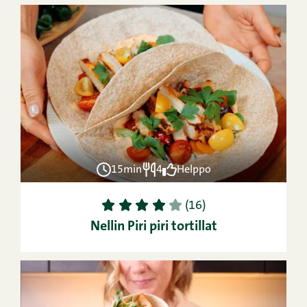
15min
4
Helppo
1
2
3
4
5
(16)
Nellin Piri piri tortillat