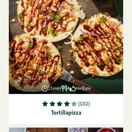
15min
4
Helppo
1
2
3
4
5
(102)
Tortillapizza