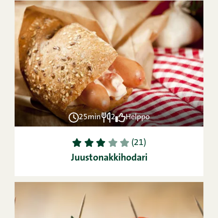
25min
2
Helppo
1
2
3
4
5
(21)
Juustonakkihodari