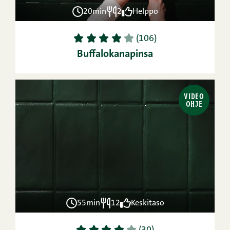
20min
2
Helppo
1
2
3
4
5
(106)
Buffalokanapinsa
VIDEO
OHJE
55min
12
Keskitaso