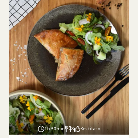
1h 30min
8
Keskitaso