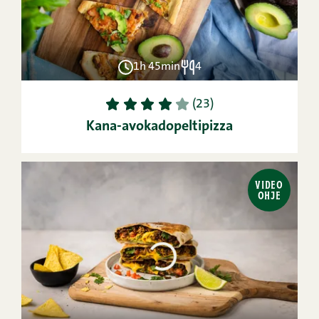
1h 45min
4
1
2
3
4
5
(23)
Kana-avokadopeltipizza
VIDEO
OHJE