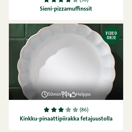
1
2
3
4
5
(30)
Sieni-pizzamuffinssit
VIDEO
OHJE
50min
8
Helppo
1
2
3
4
5
(86)
Kinkku-pinaattipiirakka fetajuustolla