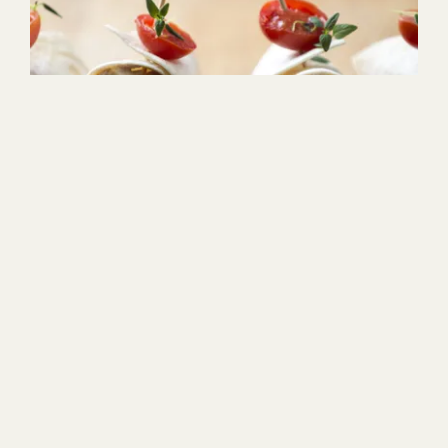
10min
2
Helppo
1
2
3
4
5
(13)
Tortilla kätköt