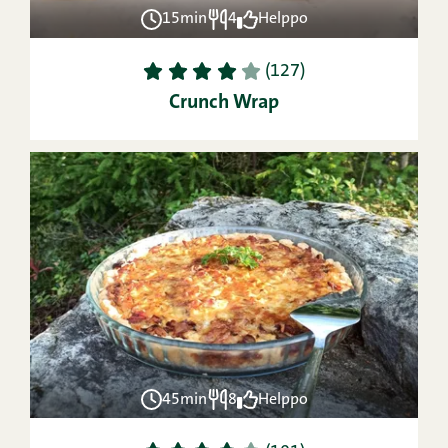
15min
4
Helppo
1
2
3
4
5
(127)
Crunch Wrap
45min
8
Helppo