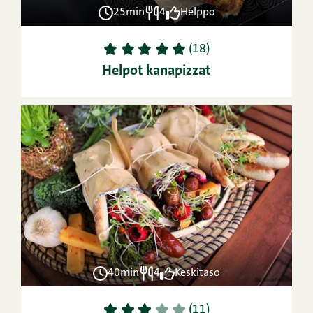
25min
4
Helppo
1
2
3
4
5
(18)
Helpot kanapizzat
40min
4
Keskitaso
1
2
3
4
5
(11)