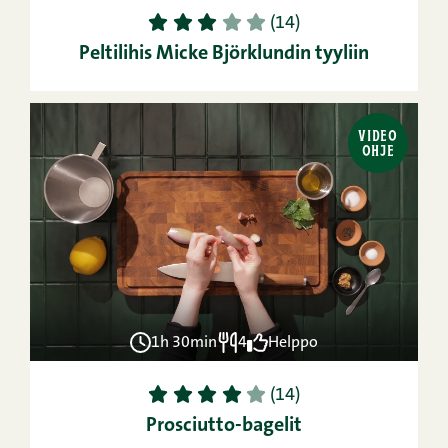
1
2
3
4
5
(14)
Peltilihis Micke Björklundin tyyliin
VIDEO
OHJE
1h 30min
4
Helppo
1
2
3
4
5
(14)
Prosciutto-bagelit