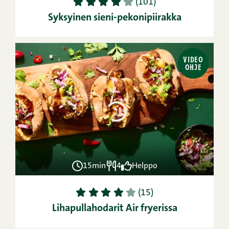
1
2
3
4
5
(101)
Syksyinen sieni-pekonipiirakka
VIDEO
OHJE
15min
4
Helppo
1
2
3
4
5
(15)
Lihapullahodarit Air fryerissa