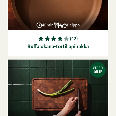
40min
4
Helppo
1
2
3
4
5
(42)
Buffalokana-tortillapiirakka
VIDEO
OHJE