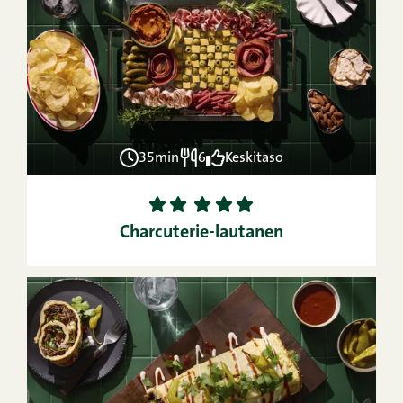
35min
6
Keskitaso
1
2
3
4
5
Charcuterie-lautanen