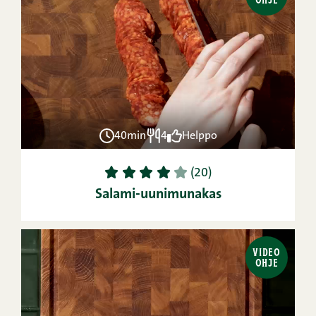
40min
4
Helppo
1
2
3
4
5
(20)
Salami-uunimunakas
VIDEO
OHJE