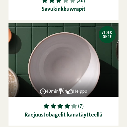
1
2
3
4
5
(26)
Savukinkkuwrapit
VIDEO
OHJE
40min
4
Helppo
1
2
3
4
5
(7)
Raejuustobagelit kanatäytteellä