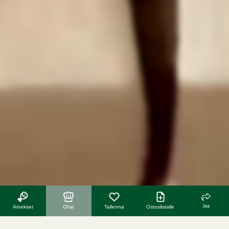
Jaa
Ainekset
Ohje
Tallenna
Ostoslistalle