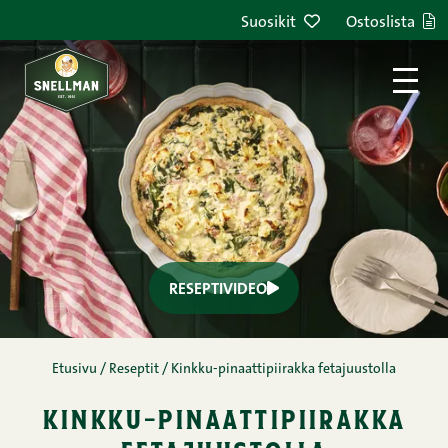
Siirry sisältöön
Suosikit
Ostoslista
RESEPTIVIDEO
Etusivu
/
Reseptit
/
Kinkku-pinaattipiirakka fetajuustolla
kinkku-pinaattipiirakka