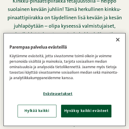
Kinkku-pinaattipiirakka fetajuustolla – helppo
suolainen kevään juhliin! Tämä herkullinen kinkku-
pinaattipiirakka on täydellinen lisä kevään ja kesän
juhlapöytään – olipa kyseessä valmistujaiset,
rippijuhlat tai rento puutarhakekkeri. Pinaatin
raikkaus, kinkun suolaisuus ja fetajuuston pehmeä
Parempaa palvelua evästeillä
happamuus muodostavat yhdessä täyteläisen
Käytämme evästeitä, jotta sivustomme toimii oikein ja voimme
mutta tasapainoisen kokonaisuuden.
personoida sisältöä ja mainoksia, tarjota sosiaalisen median
ominaisuuksia ja analysoida tietoliikennettä. Jaamme myös tietoja
Ranskankerma tuo täytteeseen mehevyyttä, ja
tavastasi käyttää sivustoamme sosiaalisen median sekä mainonta-
uunissa piirakka saa kauniin kullanruskean
ja analytiikkakumppaneidemme kanssa.
paistopinnan. Tarjoa lämpimänä tai
huoneenlämpöisenä – tämä piirakka maistuu aina,
Evästeasetukset
ja katoaa pöydästä hetkessä.
Hylkää kaikki
Hyväksy kaikki evästeet
Leikkeleet,
Superior