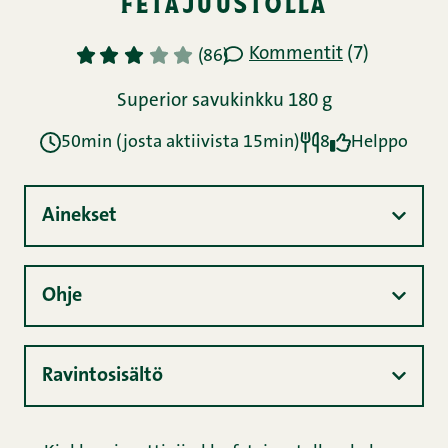
fetajuustolla
Kommentit
(7)
1
2
3
4
5
(86)
Superior savukinkku 180 g
50min (josta aktiivista 15min)
8
Helppo
Ainekset
Ohje
Ravintosisältö