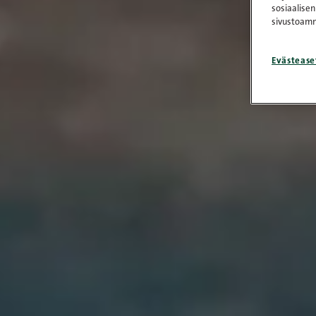
sosiaalisen
sivustoamm
Evästease