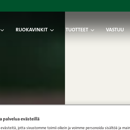
RUOKAVINKIT
TUOTTEET
VASTUU
 palvelua evästeillä
västeitä, jotta sivustomme toimii oikein ja voimme personoida sisältöä ja main