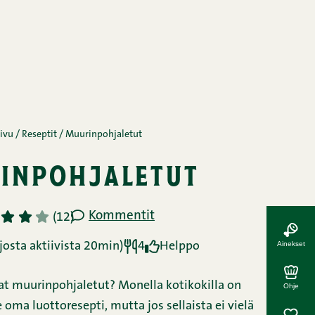
ivu
/
Reseptit
/
Muurinpohjaletut
inpohjaletut
Kommentit
3
4
5
(12)
Ainekset
josta aktiivista 20min)
4
Helppo
t muurinpohjaletut? Monella kotikokilla on
Ohje
oma luottoresepti, mutta jos sellaista ei vielä