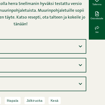
arjolla herra Snellmanin hyväksi testattu versio
Tallenna
muurinpohjaletuista. Muurinpohjaletuille sopii
n täyte. Katso resepti, ota talteen ja kokeile jo
Ostoslistalle
tänään!
Jaa
Iltapala
Jälkiruoka
Kesä