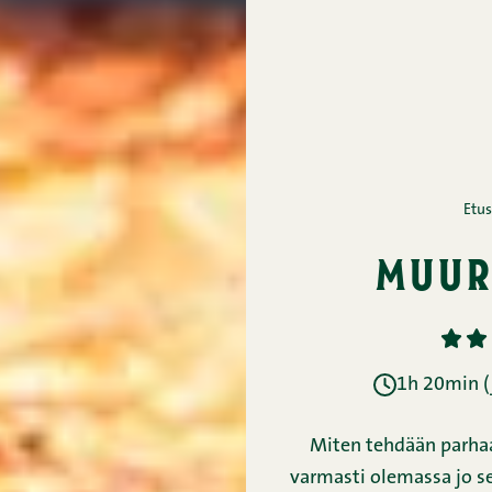
Etus
muur
1
2
1h 20min (
Miten tehdään parhaa
varmasti olemassa jo se 