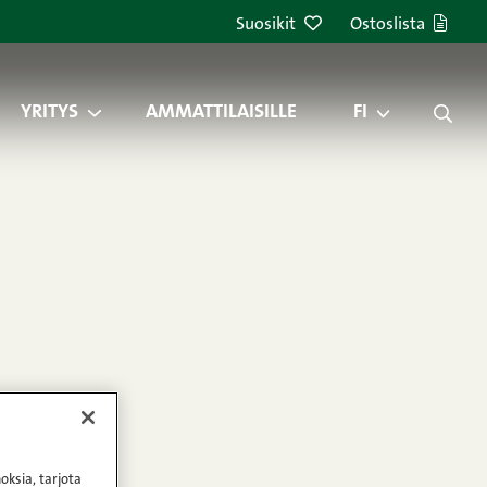
Suosikit
Ostoslista
YRITYS
AMMATTILAISILLE
FI
oksia, tarjota