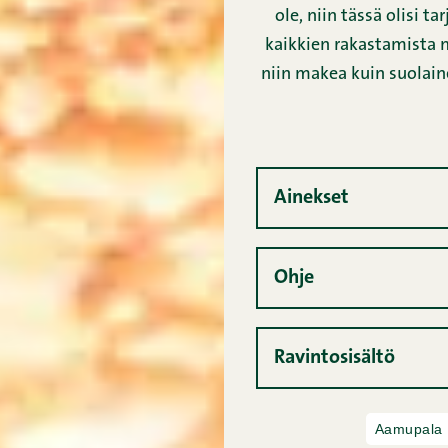
ole, niin tässä olisi t
kaikkien rakastamista 
niin makea kuin suolaine
Ainekset
Ohje
Ravintosisältö
Aamupala