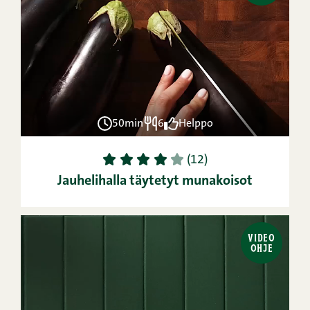
50min
6
Helppo
1
2
3
4
5
(12)
Jauhelihalla täytetyt munakoisot
VIDEO
OHJE