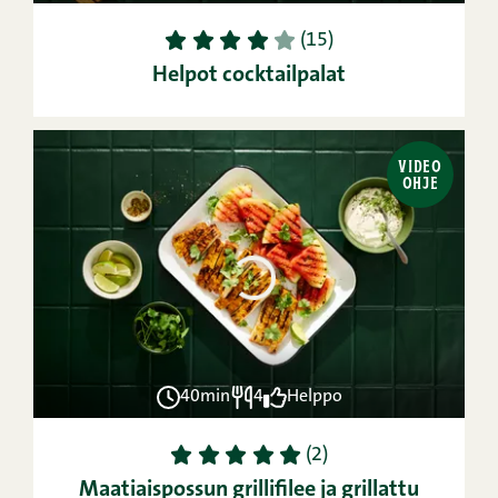
1
2
3
4
5
(15)
Helpot cocktailpalat
VIDEO
OHJE
40min
4
Helppo
1
2
3
4
5
(2)
Maatiaispossun grillifilee ja grillattu