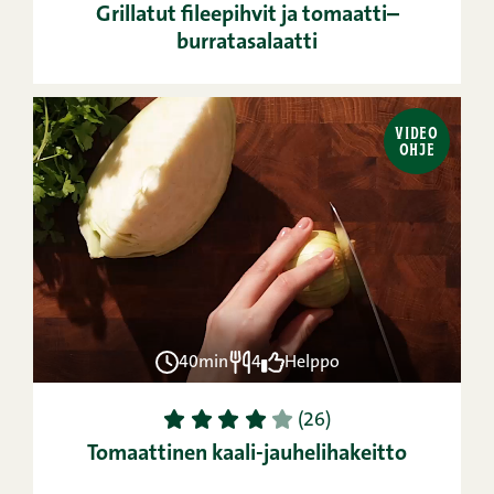
Grillatut fileepihvit ja tomaatti–
burratasalaatti
VIDEO
OHJE
40min
4
Helppo
1
2
3
4
5
(26)
Tomaattinen kaali-jauhelihakeitto