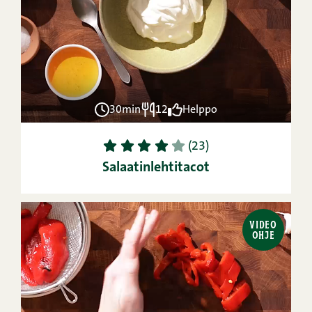
30min
12
Helppo
1
2
3
4
5
(23)
Salaatinlehtitacot
VIDEO
OHJE