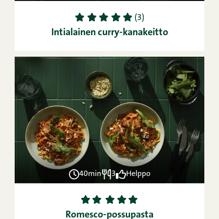
1
2
3
4
5
(3)
Intialainen curry-kanakeitto
40min
3
Helppo
1
2
3
4
5
Romesco-possupasta