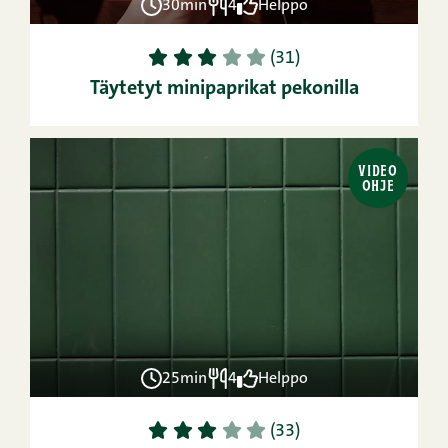
30min
4
Helppo
1
2
3
4
5
(31)
Täytetyt minipaprikat pekonilla
VIDEO
OHJE
25min
4
Helppo
1
2
3
4
5
(33)