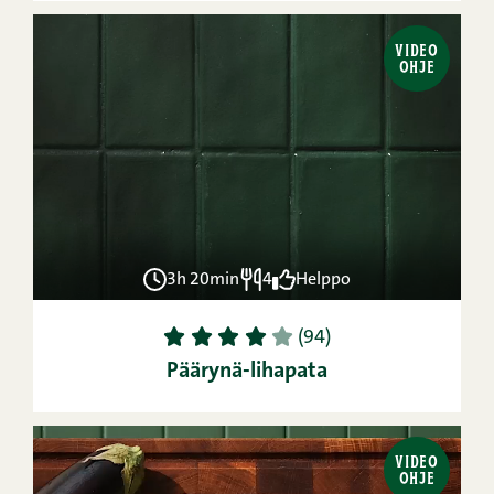
VIDEO
OHJE
3h 20min
4
Helppo
1
2
3
4
5
(94)
Päärynä-lihapata
VIDEO
OHJE