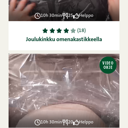
10h 30min
25
Helppo
1
2
3
4
5
(18)
Joulukinkku omenakastikkeella
VIDEO
OHJE
10h 30min
20
Helppo