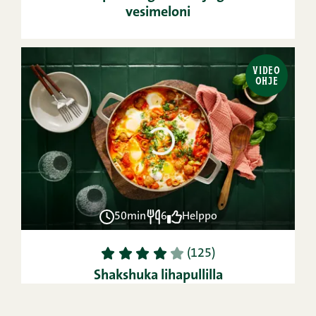
vesimeloni
VIDEO
OHJE
50min
6
Helppo
1
2
3
4
5
(125)
Shakshuka lihapullilla