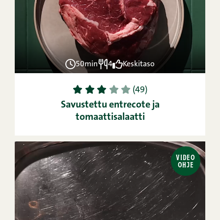
50min
4
Keskitaso
1
2
3
4
5
(49)
Savustettu entrecote ja
tomaattisalaatti
VIDEO
OHJE