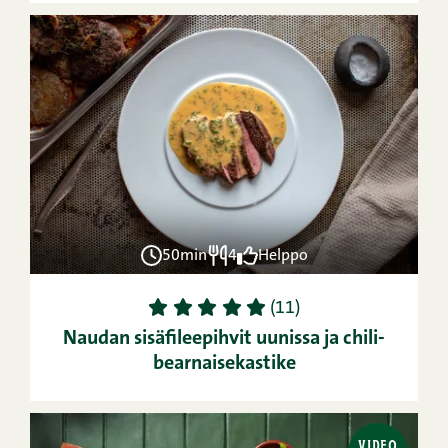
50min
4
Helppo
1
2
3
4
5
(11)
Naudan sisäfileepihvit uunissa ja chili-
bearnaisekastike
VIDEO