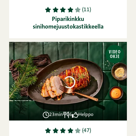
1
2
3
4
5
(11)
Piparikinkku
sinihomejuustokastikkeella
VIDEO
OHJE
23min
6
Helppo
1
2
3
4
5
(47)