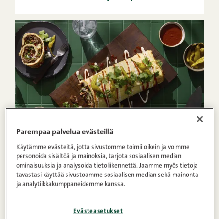
Parempaa palvelua evästeillä
40min
5
Helppo
Käytämme evästeitä, jotta sivustomme toimii oikein ja voimme
personoida sisältöä ja mainoksia, tarjota sosiaalisen median
1
2
3
4
5
(2)
ominaisuuksia ja analysoida tietoliikennettä. Jaamme myös tietoja
tavastasi käyttää sivustoamme sosiaalisen median sekä mainonta-
Kebab-munakasrulla
ja analytiikkakumppaneidemme kanssa.
Evästeasetukset