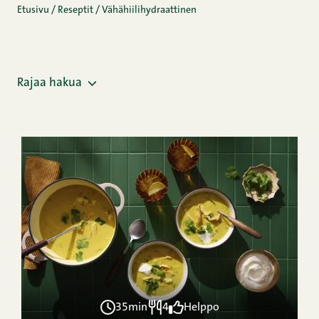
Etusivu
/
Reseptit
/
Vähähiilihydraattinen
Rajaa hakua
35min
4
Helppo