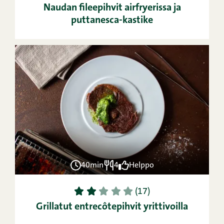
Naudan fileepihvit airfryerissa ja
puttanesca-kastike
40min
4
Helppo
1
2
3
4
5
(17)
Grillatut entrecôtepihvit yrittivoilla