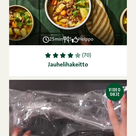
25min
5
Helppo
1
2
3
4
5
(70)
Jauhelihakeitto
VIDEO
OHJE