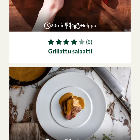
20min
4
Helppo
1
2
3
4
5
(6)
Grillattu salaatti