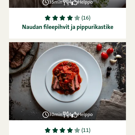
35min
4
Helppo
1
2
3
4
5
(16)
Naudan fileepihvit ja pippurikastike
30min
4
Helppo
1
2
3
4
5
(11)