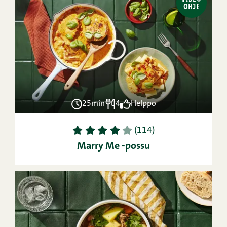
OHJE
25min
4
Helppo
1
2
3
4
5
(114)
Marry Me -possu