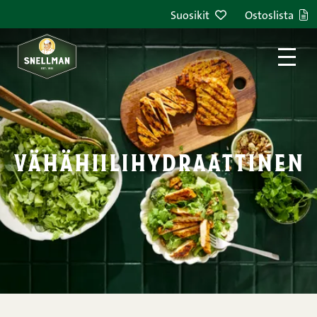
Siirry sisältöön
Suosikit
Ostoslista
vähähiilihydraattinen