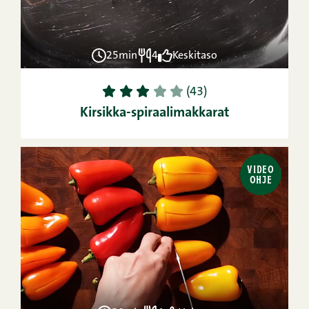
25min
4
Keskitaso
1
2
3
4
5
(43)
Kirsikka-spiraalimakkarat
VIDEO
OHJE