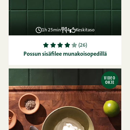
1h 25min
4
Keskitaso
1
2
3
4
5
(26)
Possun sisäfilee munakoisopedillä
VIDEO
OHJE