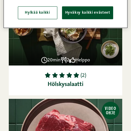
Hylkää kaikki
Hyväksy kaikki evästeet
20min
2
Helppo
1
2
3
4
5
(2)
Hölskysalaatti
VIDEO
OHJE