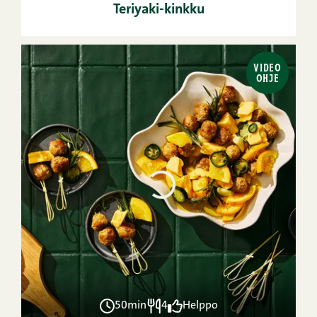
Teriyaki-kinkku
VIDEO
OHJE
50min
4
Helppo