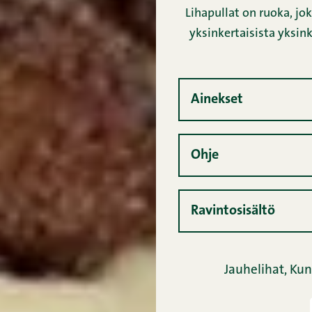
Lihapullat on ruoka, jo
yksinkertaisista yksink
Ainekset
Ohje
Ravintosisältö
Jauhelihat,
Kun