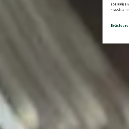
sosiaalisen
sivustoamm
Evästease