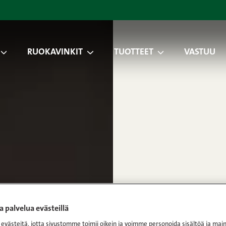
RUOKAVINKIT
TUOTTEET
VASTUU
 palvelua evästeillä
västeitä, jotta sivustomme toimii oikein ja voimme personoida sisältöä ja main