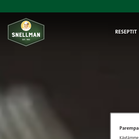
Siirry sisältöön
RESEPTIT
Parempaa
Käytämme e