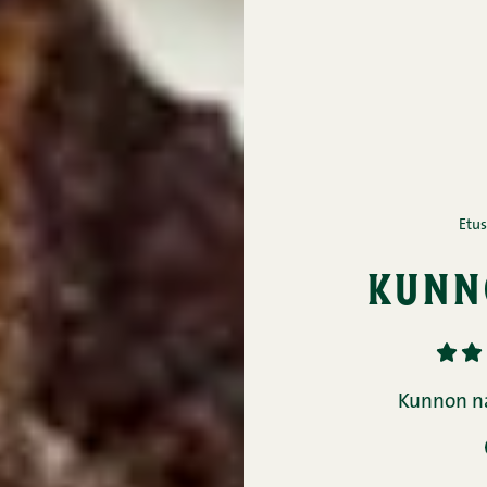
Etus
kunn
1
2
Kunnon na