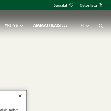
Suosikit
Ostoslista
YRITYS
AMMATTILAISILLE
FI
oksia, tarjota