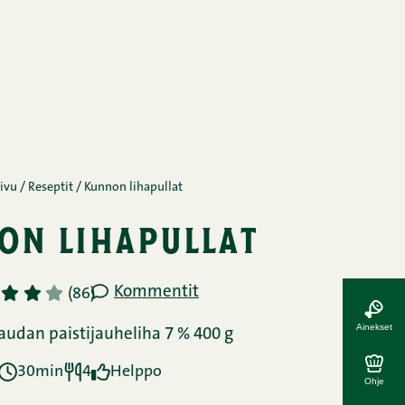
ivu
/
Reseptit
/
Kunnon lihapullat
on lihapullat
Kommentit
3
4
5
(86)
Ainekset
udan paistijauheliha 7 % 400 g
30min
4
Helppo
Ohje