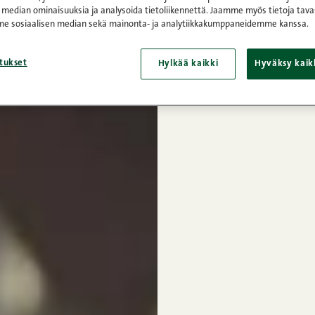
 median ominaisuuksia ja analysoida tietoliikennettä. Jaamme myös tietoja tava
e sosiaalisen median sekä mainonta- ja analytiikkakumppaneidemme kanssa.
tukset
Hylkää kaikki
Hyväksy kaik