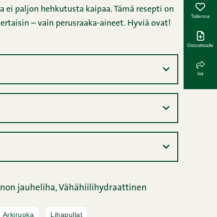
ka ei paljon hehkutusta kaipaa. Tämä resepti on
Tallenna
ertaisin – vain perusraaka-aineet. Hyviä ovat!
Ostoslistalle
Jaa
non jauheliha,
Vähähiilihydraattinen
Arkiruoka
Lihapullat